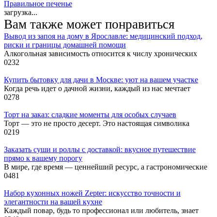
Правильное печенье
загрузка...
Вам также может понравиться
Вывод из запоя на дому в Ярославле: медицинский подход,
риски и границы домашней помощи
Алкогольная зависимость относится к числу хронических
0
232
Купить бытовку для дачи в Москве: уют на вашем участке
Когда речь идет о дачной жизни, каждый из нас мечтает
0
278
Торт на заказ: сладкие моменты для особых случаев
Торт — это не просто десерт. Это настоящая символика
0
219
Заказать суши и роллы с доставкой: вкусное путешествие
прямо к вашему порогу
В мире, где время — ценнейший ресурс, а гастрономические
0
481
Набор кухонных ножей Zepter: искусство точности и
элегантности на вашей кухне
Каждый повар, будь то профессионал или любитель, знает