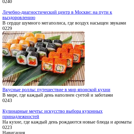
0
240
Лечебно-диагностический центр в Москве: на пути к
выздоровлению
В сердце шумного мегаполиса, где воздух насыщен звуками
0
229
Вкусные роллы: путешествие в мир японской кухни
В мире, где каждый день наполнен суетой и заботами
0
243
Кулинарные мечты: искусство выбора кухонных
принадлежностей
На кухне, где каждый день рождаются новые блюда и ароматы
0
223
Навигация