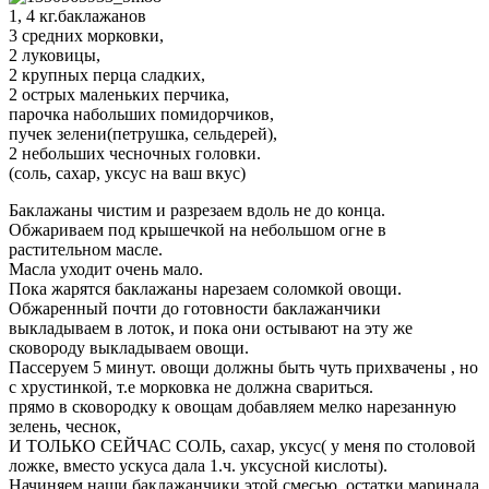
1, 4 кг.баклажанов
3 средних морковки,
2 луковицы,
2 крупных перца сладких,
2 острых маленьких перчика,
парочка набольших помидорчиков,
пучек зелени(петрушка, сельдерей),
2 небольших чесночных головки.
(соль, сахар, уксус на ваш вкус)
Баклажаны чистим и разрезаем вдоль не до конца.
Обжариваем под крышечкой на небольшом огне в
растительном масле.
Масла уходит очень мало.
Пока жарятся баклажаны нарезаем соломкой овощи.
Обжаренный почти до готовности баклажанчики
выкладываем в лоток, и пока они остывают на эту же
сковороду выкладываем овощи.
Пассеруем 5 минут. овощи должны быть чуть прихвачены , но
с хрустинкой, т.е морковка не должна свариться.
прямо в сковородку к овощам добавляем мелко нарезанную
зелень, чеснок,
И ТОЛЬКО СЕЙЧАС СОЛЬ, сахар, уксус( у меня по столовой
ложке, вместо ускуса дала 1.ч. уксусной кислоты).
Начиняем наши баклажанчики этой смесью, остатки маринада