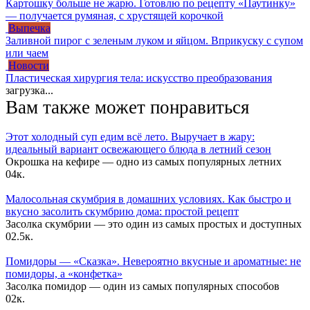
Картошку больше не жарю. Готовлю по рецепту «Паутинку»
— получается румяная, с хрустящей корочкой
Выпечка
Заливной пирог с зеленым луком и яйцом. Вприкуску с супом
или чаем
Новости
Пластическая хирургия тела: искусство преобразования
загрузка...
Вам также может понравиться
Этот холодный суп едим всё лето. Выручает в жару:
идеальный вариант освежающего блюда в летний сезон
Окрошка на кефире — одно из самых популярных летних
0
4к.
Малосольная скумбрия в домашних условиях. Как быстро и
вкусно засолить скумбрию дома: простой рецепт
Засолка скумбрии — это один из самых простых и доступных
0
2.5к.
Помидоры — «Сказка». Невероятно вкусные и ароматные: не
помидоры, а «конфетка»
Засолка помидор — один из самых популярных способов
0
2к.