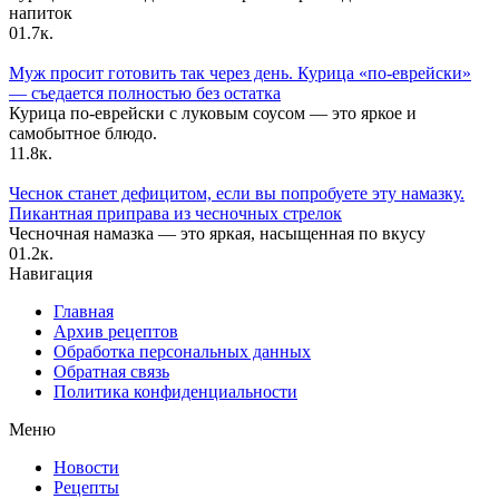
напиток
0
1.7к.
Муж просит готовить так через день. Курица «по-еврейски»
— съедается полностью без остатка
Курица по-еврейски с луковым соусом — это яркое и
самобытное блюдо.
1
1.8к.
Чеснок станет дефицитом, если вы попробуете эту намазку.
Пикантная приправа из чесночных стрелок
Чесночная намазка — это яркая, насыщенная по вкусу
0
1.2к.
Навигация
Главная
Архив рецептов
Обработка персональных данных
Обратная связь
Политика конфиденциальности
Меню
Новости
Рецепты