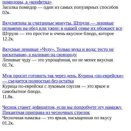
помидоры, а «конфетка»
Засолка помидор — один из самых популярных способов
0
2к.
Вкуснятина за считанные минуты. Штрули — ленивые
пельмени на обед или ужин: в нашей семье их обожают все
Штрули — это простое и очень вкусное блюдо, которое
1
2.2к.
Вкусные ленивые «Чуду». Только мука и вода: тесто не
раскатываю, а наливаю на сковороду
Ленивые чуду — это упрощённая, но не менее вкусная
0
1.7к.
Муж просит готовить так через день. Курица «по-еврейски»
— съедается полностью без остатка
Курица по-еврейски с луковым соусом — это яркое и
самобытное блюдо.
1
1.8к.
Чеснок станет дефицитом, если вы попробуете эту намазку.
Пикантная приправа из чесночных стрелок
Чесночная намазка — это яркая, насыщенная по вкусу
0
1.2к.