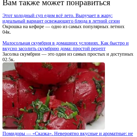
Вам также может понравиться
Этот холодный суп едим всё лето. Выручает в жару:
идеальный вариант освежающего блюда в летний сезон
Окрошка на кефире — одно из самых популярных летних
0
4к.
Малосольная скумбрия в домашних условиях. Как быстро и
вкусно засолить скумбрию дома: простой рецепт
Засолка скумбрии — это один из самых простых и доступных
0
2.5к.
Помидоры — «Сказка». Невероятно вкусные и ароматные: не