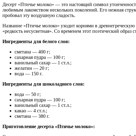
Десерт «Птичье молоко» — это настоящий символ утонченности,
любимым лакомством нескольких поколений. Его нежная структу
пробовал эту воздушную сладость.
Название «Птичье молоко» уходит корнями в древнегреческую 
«редкость несусветная». Со временем этот поэтический образ с
Ингредиенты для белого слоя:
сметана — 400 г;
сахарная пудра — 100 г;
ванильный сахар — 1 ст.л.;
желатин — 20 г;
вода — 150 г.
Ингредиенты для шоколадного слоя:
вода — 50 г;
сахарная пудра — 100 г;
ванильный сахар — 1 ст.л.;
какао — 4 ст.л.;
сметана — 380 г.
Приготовление десерта «Птичье молоко»: