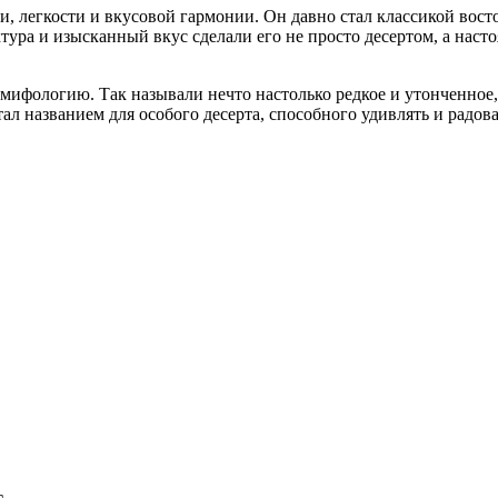
 легкости и вкусовой гармонии. Он давно стал классикой восто
ра и изысканный вкус сделали его не просто десертом, а настоя
мифологию. Так называли нечто настолько редкое и утонченное
тал названием для особого десерта, способного удивлять и радо