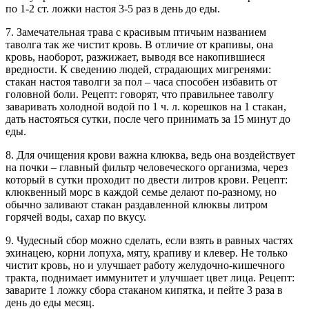
по 1-2 ст. ложки настоя 3-5 раз в день до еды.
7. Замечательная трава с красивым птичьим названием
таволга так же чистит кровь. В отличие от крапивы, она
кровь, наоборот, разжижает, выводя все накопившиеся
вредности. К сведению людей, страдающих мигренями:
стакан настоя таволги за пол – часа способен избавить от
головной боли. Рецепт: говорят, что правильнее таволгу
заваривать холодной водой по 1 ч. л. корешков на 1 стакан,
дать настояться сутки, после чего принимать за 15 минут до
еды.
8. Для очищения крови важна клюква, ведь она воздействует
на почки – главный фильтр человеческого организма, через
который в сутки проходит по двести литров крови. Рецепт:
клюквенный морс в каждой семье делают по-разному, но
обычно заливают стакан раздавленной клюквы литром
горячей воды, сахар по вкусу.
9. Чудесный сбор можно сделать, если взять в равных частях
эхинацею, корни лопуха, мяту, крапиву и клевер. Не только
чистит кровь, но и улучшает работу желудочно-кишечного
тракта, поднимает иммунитет и улучшает цвет лица. Рецепт:
заварите 1 ложку сбора стаканом кипятка, и пейте 3 раза в
день до еды месяц.