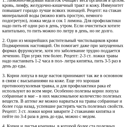
1. Лимонно-медовый напиток очищает весь организм в целом:
кровь, лимфу, желудочно-кишечный тракт и кожу. Иммунитет
повышает гораздо лучше всяких эхинацей. Рецепт: на стакан
минеральной воды (можно взять простую, немного
подогретую), ложка меда и сок 1 лимона. Для профилактики
надо пить её одни раз в день, утром. Если очиститься хотите
капитально, то пить можно по литру в день, но не долго.
2. Один из мощнейших растительный чистильщиков крови
Подмаренник настоящий. Он помогает даже при запущенных
формах фурункулезе, хотя это заболевание трудно поддается
лечению. При угрях тем более. Рецепт: 2-3 ст. ложки травы
надо настаивать 1-2 часа в пол- литра кипятка, пить 3-5 раз в
день до еды.
3. Корни лопуха в виде настоя принимают так же в основном
в связи с высыпаниями на коже. Еще это хорошая
противоопухолевая травка, и для профилактики рака её
используют во всем мире. Особенно полезны корни лопуха
собранные в мае – в них максимальное количество полезных
веществ. В аптеке же можно нарваться на травы собранные и
более года назад, успевшие растерять часть полезных свойств.
Рецепт: 3 ст. ложки корня заварите 2 стаканами кипятка и
пейте по 3-4 раза в день до еды, можно с медом.
4. Корни и листья крапивы, в которой более ста полезных