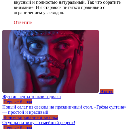
вкусный и полностью натуральный. Так что обратите
внимание. И я стараюсь питаться правильно с
ограничением углеводов.
Ответить
Эзотер
Жуткие черты знаков зодиака
Первые блюда
Новый салат из свеклы на праздничный стол. «Грёзы султана»
— простой и красивый
Консервирование и засолка
Огурцы на зиму – семейный рецепт!
Первые блюда