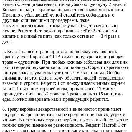
веществ, женщинам надо пить на убывающую луну 2 недели.
Больше не надо – крапива повышает свертываемость крови.
Правило с убывающей луной старайтесь соблюдать и с
другими очищающими процедурами, даже
косметологическими – тогда результат будет значительно
лучше. Рецепт: 4 ст. ложки крапивы залейте 2 стаканами
кипятка, начинайте пить, как только остынет — 3-4 раза в
день.
5. Если в нашей стране принято по любому случаю пить
крапиву, то в Европе и США самая популярная очищающая
трава – одуванчик. При любых кожных заболеваниях для них
чай из корней одуванчика почти панацея. Обрести красивую и
чистую кожу одуванчик сулит через месяц приема. Особое
внимание на этот рецепт хочу обратить людей, страдающих
экземой и угрями! Рецепт: 1 ст. ложку измельченных корней
залить 1 стаканом горячей воды, прокипятить 15 минут,
процедить, пить по 1/2 стакана 3 раза в день за 15 минут до
еды. Можно заваривать как в предыдущих рецептах.
6. Траву вербены лекарственной в виде настоя принимают
внутрь как кровоочистительное средство при сыпях, угрях и
чирьях. В некоторых странах вербену пьют как чай, только не
помню какую именно её разновидность. Рецепт: Настой 1 ст.
ложку травы настаивают час в стакане кипятка и принимают