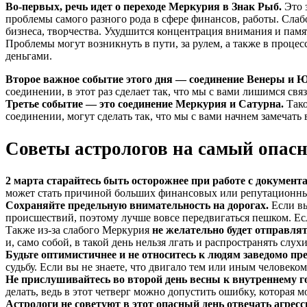
Во-первых, речь идет о переходе Меркурия в Знак Рыб.
Это з
проблемы самого разного рода в сфере финансов, работы. Слаб
бизнеса, творчества. Ухудшится концентрация внимания и памя
Проблемы могут возникнуть в пути, за рулем, а также в проце
деньгами.
Второе важное событие этого дня — соединение Венеры и 
соединении, в этот раз сделает так, что мы с вами лишимся св
Третье событие — это соединение Меркурия и Сатурна.
Тако
соединении, могут сделать так, что мы с вами начнем замечать 
Советы астрологов на самый опас
2 марта старайтесь быть осторожнее при работе с документ
может стать причиной больших финансовых или репутационных п
Сохраняйте предельную внимательность на дорогах.
Если вы
происшествий, поэтому лучше вовсе передвигаться пешком. Есл
Также из-за слабого Меркурия
не желательно будет отправлят
и, само собой, в такой день нельзя лгать и распространять слухи
Будьте оптимистичнее и не относитесь к людям заведомо пр
судьбу. Если вы не знаете, что двигало тем или иным человеко
Не прислушивайтесь во второй день весны к внутреннему го
делать, ведь в этот четверг можно допустить ошибку, которая
Астрологи не советуют в этот опасный день отвечать агресс