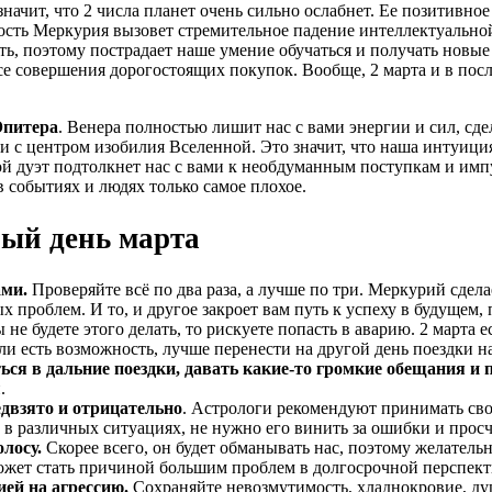
начит, что 2 числа планет очень сильно ослабнет. Ее позитивное
ость Меркурия вызовет стремительное падение интеллектуальной
ть, поэтому пострадает наше умение обучаться и получать новы
ссе совершения дорогостоящих покупок. Вообще, 2 марта и в по
Юпитера
. Венера полностью лишит нас с вами энергии и сил, с
язи с центром изобилия Вселенной. Это значит, что наша интуици
й дуэт подтолкнет нас с вами к необдуманным поступкам и импу
в событиях и людях только самое плохое.
ный день марта
ами.
Проверяйте всё по два раза, а лучше по три. Меркурий сдел
роблем. И то, и другое закроет вам путь к успеху в будущем, п
 не будете этого делать, то рискуете попасть в аварию. 2 март
и есть возможность, лучше перенести на другой день поездки на
ься в дальние поездки, давать какие-то громкие обещания и 
.
едвзято и отрицательно
. Астрологи рекомендуют принимать свои
м в различных ситуациях, не нужно его винить за ошибки и прос
лосу.
Скорее всего, он будет обманывать нас, поэтому желательн
 может стать причиной большим проблем в долгосрочной перспект
ией на агрессию.
Сохраняйте невозмутимость, хладнокровие, ду