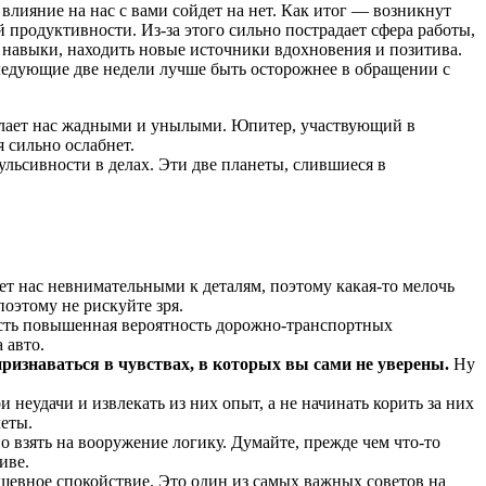
 влияние на нас с вами сойдет на нет. Как итог — возникнут
 продуктивности. Из-за этого сильно пострадает сфера работы,
е навыки, находить новые источники вдохновения и позитива.
следующие две недели лучше быть осторожнее в обращении с
делает нас жадными и унылыми. Юпитер, участвующий в
я сильно ослабнет.
льсивности в делах. Эти две планеты, слившиеся в
ает нас невнимательными к деталям, поэтому какая-то мелочь
оэтому не рискуйте зря.
а есть повышенная вероятность дорожно-транспортных
 авто.
признаваться в чувствах, в которых вы сами не уверены.
Ну
 неудачи и извлекать из них опыт, а не начинать корить за них
четы.
о взять на вооружение логику. Думайте, прежде чем что-то
иве.
шевное спокойствие. Это один из самых важных советов на