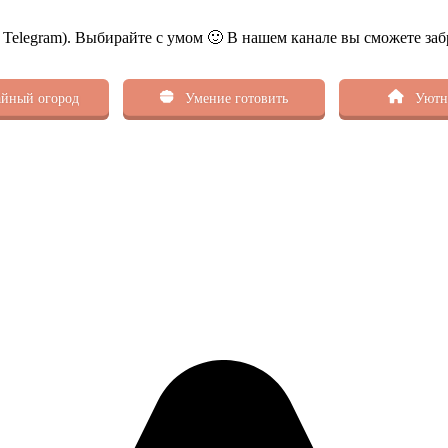
ь Telegram). Выбирайте с умом 🙂 В нашем канале вы сможете заб
йный огород
Умение готовить
Уютн