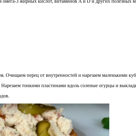
 омега-3 жирных кислот, витаминов A и D и других полезных ми
ом. Очищаем перец от внутренностей и нарезаем маленькими куб
. Нарезаем тонкими пластинами вдоль соленые огурцы и выклад
одов.