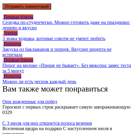
Первые блюда
Селедка по-студенчески. Можно готовить даже на праздники:
дешево и вкусно
Эзотер
3 знака зодиака, которые совсем не умеют любить
Рецепты
Закуска из баклажанов и перцев. Вкуснее рецепта не
встречала
Первые блюда
Пирог на молоке «Проще не бывает». Без миксера: замес теста
за 5 минут
Рецепты
Можно ли есть чеснок каждый день
Вам также может понравиться
Они рожденные для побед
Гороскоп с первых строк раскрывает самую завораживающую
0
329
С 3 июля для них откроется полоса везения
Вселенная щедра на подарки С наступлением июля в
городском