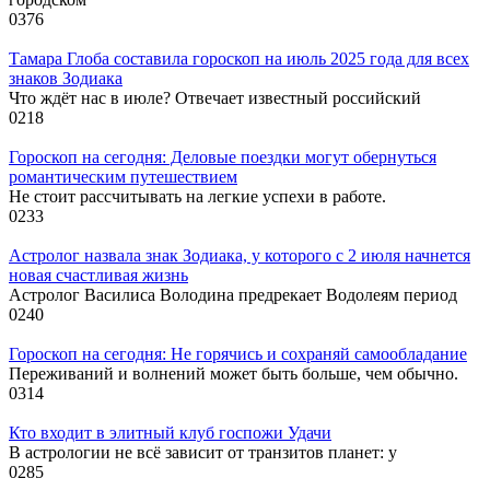
0
376
Тамара Глоба составила гороскоп на июль 2025 года для всех
знаков Зодиака
Что ждёт нас в июле? Отвечает известный российский
0
218
Гороскоп на сегодня: Деловые поездки могут обернуться
романтическим путешествием
Не стоит рассчитывать на легкие успехи в работе.
0
233
Астролог назвала знак Зодиака, у которого с 2 июля начнется
новая счастливая жизнь
Астролог Василиса Володина предрекает Водолеям период
0
240
Гороскоп на сегодня: Не горячись и сохраняй самообладание
Переживаний и волнений может быть больше, чем обычно.
0
314
Кто входит в элитный клуб госпожи Удачи
В астрологии не всё зависит от транзитов планет: у
0
285