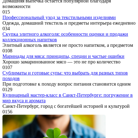
Домашняя выпечка остается популярной благодаря
возможности
0
15
Профессиональный уход за текстильными изделиями
Одежда, домашний текстиль и предметы интерьера ежедневно
0
34
Скупка элитного алкоголя: особенности оценки и продажи
коллекционных напитков
Элитный алкоголь является не просто напитком, а предметом
0
108
Маринады для мяса: принципы, специи и частые ошибки
Хорошо замаринованное мясо — это не про количество
0
107
Сублиматы и готовые супы: что выбрать для разных типов
походов
При подготовке к походу вопрос питания становится одним
0
129
Кулинарный мастер-класс в Санкт-Петербурге: погружение в
мир вкуса и аромата
Санкт-Петербург, город с богатейшей историей и культурой
0
156