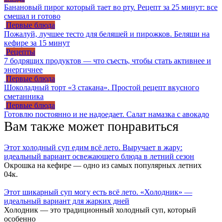
Банановый пирог который тает во рту. Рецепт за 25 минут: все
смешал и готово
Первые блюда
Пожалуй, лучшее тесто для беляшей и пирожков. Беляши на
кефире за 15 минут
Рецепты
7 бодрящих продуктов — что съесть, чтобы стать активнее и
энергичнее
Первые блюда
Шоколадный торт «3 стакана». Простой рецепт вкусного
сметанника
Первые блюда
Готовлю постоянно и не надоедает. Салат намазка с авокадо
Вам также может понравиться
Этот холодный суп едим всё лето. Выручает в жару:
идеальный вариант освежающего блюда в летний сезон
Окрошка на кефире — одно из самых популярных летних
0
4к.
Этот шикарный суп могу есть всё лето. «Холодник» —
идеальный вариант для жарких дней
Холодник — это традиционный холодный суп, который
особенно