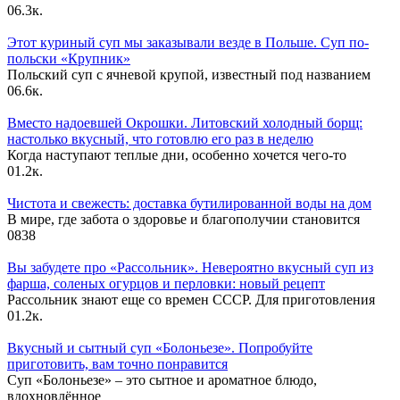
0
6.3к.
Этот куриный суп мы заказывали везде в Польше. Суп по-
польски «Крупник»
Польский суп с ячневой крупой, известный под названием
0
6.6к.
Вместо надоевшей Окрошки. Литовский холодный борщ:
настолько вкусный, что готовлю его раз в неделю
Когда наступают теплые дни, особенно хочется чего-то
0
1.2к.
Чистота и свежесть: доставка бутилированной воды на дом
В мире, где забота о здоровье и благополучии становится
0
838
Вы забудете про «Рассольник». Невероятно вкусный суп из
фарша, соленых огурцов и перловки: новый рецепт
Рассольник знают еще со времен СССР. Для приготовления
0
1.2к.
Вкусный и сытный cуп «Болоньезе». Попробуйте
приготовить, вам точно понравится
Суп «Болоньезе» – это сытное и ароматное блюдо,
вдохновлённое