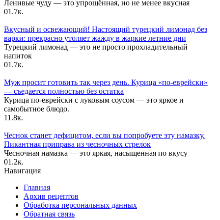
Ленивые чуду — это упрощённая, но не менее вкусная
0
1.7к.
Вкусный и освежающий! Настоящий турецкий лимонад без
варки: прекрасно утоляет жажду в жаркие летние дни
Турецкий лимонад — это не просто прохладительный
напиток
0
1.7к.
Муж просит готовить так через день. Курица «по-еврейски»
— съедается полностью без остатка
Курица по-еврейски с луковым соусом — это яркое и
самобытное блюдо.
1
1.8к.
Чеснок станет дефицитом, если вы попробуете эту намазку.
Пикантная приправа из чесночных стрелок
Чесночная намазка — это яркая, насыщенная по вкусу
0
1.2к.
Навигация
Главная
Архив рецептов
Обработка персональных данных
Обратная связь