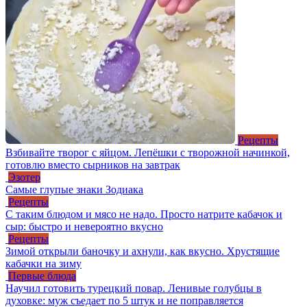
Рецепты
Взбивайте творог с яйцом. Лепёшки с творожной начинкой,
готовлю вместо сырников на завтрак
Эзотер
Самые глупые знаки Зодиака
Рецепты
С таким блюдом и мясо не надо. Просто натрите кабачок и
сыр: быстро и невероятно вкусно
Рецепты
Зимой открыли баночку и ахнули, как вкусно. Хрустящие
кабачки на зиму
Первые блюда
Научил готовить турецкий повар. Ленивые голубцы в
духовке: муж съедает по 5 штук и не поправляется