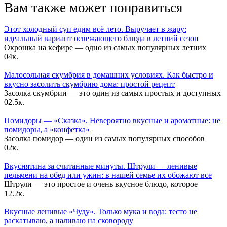
Вам также может понравиться
Этот холодный суп едим всё лето. Выручает в жару:
идеальный вариант освежающего блюда в летний сезон
Окрошка на кефире — одно из самых популярных летних
0
4к.
Малосольная скумбрия в домашних условиях. Как быстро и
вкусно засолить скумбрию дома: простой рецепт
Засолка скумбрии — это один из самых простых и доступных
0
2.5к.
Помидоры — «Сказка». Невероятно вкусные и ароматные: не
помидоры, а «конфетка»
Засолка помидор — один из самых популярных способов
0
2к.
Вкуснятина за считанные минуты. Штрули — ленивые
пельмени на обед или ужин: в нашей семье их обожают все
Штрули — это простое и очень вкусное блюдо, которое
1
2.2к.
Вкусные ленивые «Чуду». Только мука и вода: тесто не
раскатываю, а наливаю на сковороду