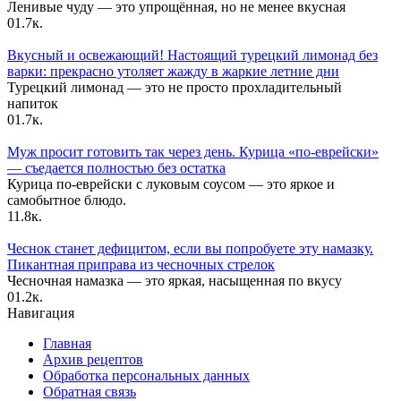
Ленивые чуду — это упрощённая, но не менее вкусная
0
1.7к.
Вкусный и освежающий! Настоящий турецкий лимонад без
варки: прекрасно утоляет жажду в жаркие летние дни
Турецкий лимонад — это не просто прохладительный
напиток
0
1.7к.
Муж просит готовить так через день. Курица «по-еврейски»
— съедается полностью без остатка
Курица по-еврейски с луковым соусом — это яркое и
самобытное блюдо.
1
1.8к.
Чеснок станет дефицитом, если вы попробуете эту намазку.
Пикантная приправа из чесночных стрелок
Чесночная намазка — это яркая, насыщенная по вкусу
0
1.2к.
Навигация
Главная
Архив рецептов
Обработка персональных данных
Обратная связь