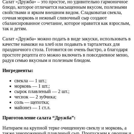
Салат «Дружба» – это простое, но удивительно гармоничное
блюдо, которое отличается насыщенным вкусом, полезными
свойствами и ярким внешним видом. Сладковатая свекла,
сочная морковь и нежный сливочный сыр создают
сбалансированное сочетание, которое нравится как взрослым,
так и детям.
Салат «Дружба» можно подать в виде закуски, использовать в
качестве намазки на хлеб или подавать в тарталетках для
праздничного стола. Готовится он очень быстро, а благодаря
простоте рецепта его можно включить в повседневное меню,
радуя семью вкусным и полезным блюдом.
Ингредиенты:
свекла — 1 шт.;
морковь — 1 шт.;
сырок плавленый — 2 шт.;
чеснок — 2 зубчика;
соль — щепотка;
майонез — 1 ст.л.
Приготовление салата “Дружба”:
Натираем на крупной терке очищенную свеклу и морковь, а
также замороженный плавленый сыр. Пропускаем к овощам и