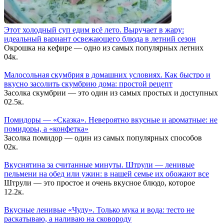
Этот холодный суп едим всё лето. Выручает в жару:
идеальный вариант освежающего блюда в летний сезон
Окрошка на кефире — одно из самых популярных летних
0
4к.
Малосольная скумбрия в домашних условиях. Как быстро и
вкусно засолить скумбрию дома: простой рецепт
Засолка скумбрии — это один из самых простых и доступных
0
2.5к.
Помидоры — «Сказка». Невероятно вкусные и ароматные: не
помидоры, а «конфетка»
Засолка помидор — один из самых популярных способов
0
2к.
Вкуснятина за считанные минуты. Штрули — ленивые
пельмени на обед или ужин: в нашей семье их обожают все
Штрули — это простое и очень вкусное блюдо, которое
1
2.2к.
Вкусные ленивые «Чуду». Только мука и вода: тесто не
раскатываю, а наливаю на сковороду