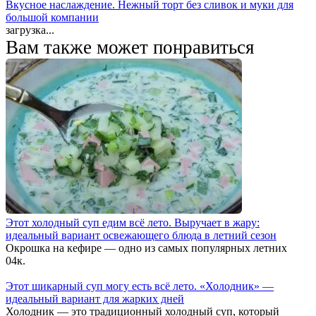
Вкусное наслаждение. Нежный торт без сливок и муки для
большой компании
загрузка...
Вам также может понравиться
Этот холодный суп едим всё лето. Выручает в жару:
идеальный вариант освежающего блюда в летний сезон
Окрошка на кефире — одно из самых популярных летних
0
4к.
Этот шикарный суп могу есть всё лето. «Холодник» —
идеальный вариант для жарких дней
Холодник — это традиционный холодный суп, который