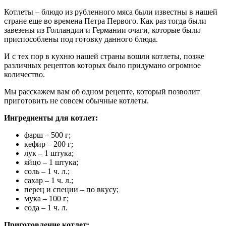
Котлеты – блюдо из рубленного мяса были известны в нашей
стране еще во времена Петра Первого. Как раз тогда были
завезены из Голландии и Германии очаги, которые были
приспособлены под готовку данного блюда.
И с тех пор в кухню нашей страны вошли котлеты, позже
различных рецептов которых было придумано огромное
количество.
Мы расскажем вам об одном рецепте, который позволит
приготовить не совсем обычные котлеты.
Ингредиенты для котлет:
фарш – 500 г;
кефир – 200 г;
лук – 1 штука;
яйцо – 1 штука;
соль – 1 ч. л.;
сахар – 1 ч. л.;
перец и специи – по вкусу;
мука – 100 г;
сода – 1 ч. л.
Приготовление котлет: