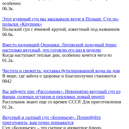
особенно
0
6.3к.
Этот куриный суп мы заказывали везде в Польше. Суп по-
польски «Крупник»
Польский суп с ячневой крупой, известный под названием
0
6.6к.
Вместо надоевшей Окрошки. Литовский холодный борщ:
настолько вкусный, что готовлю его раз в неделю
Когда наступают теплые дни, особенно хочется чего-то
0
1.2к.
Чистота и свежесть: доставка бутилированной воды на дом
В мире, где забота о здоровье и благополучии становится
0
842
Вы забудете про «Рассольник». Невероятно вкусный суп из
фарша, соленых огурцов и перловки: новый рецепт
Рассольник знают еще со времен СССР. Для приготовления
0
1.2к.
Вкусный и сытный cуп «Болоньезе». Попробуйте
приготовить, вам точно понравится
Суп «Болоньезе» – это сытное и ароматное блюдо,