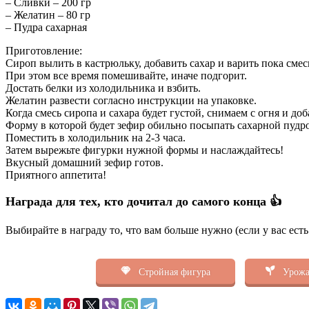
– Сливки – 200 гр
– Желатин – 80 гр
– Пудра сахарная
Приготовление:
Сироп вылить в кастрюльку, добавить сахар и варить пока смесь
При этом все время помешивайте, иначе подгорит.
Достать белки из холодильника и взбить.
Желатин развести согласно инструкции на упаковке.
Когда смесь сиропа и сахара будет густой, снимаем с огня и д
Форму в которой будет зефир обильно посыпать сахарной пудро
Поместить в холодильник на 2-3 часа.
Затем вырежьте фигурки нужной формы и наслаждайтесь!
Вкусный домашний зефир готов.
Приятного аппетита!
Награда для тех, кто дочитал до самого конца 👍
Выбирайте в награду то, что вам больше нужно (если у вас ест
Стройная фигура
Урожа