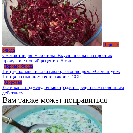
Первые
блюда
Сметают первым со стола. Вкусный салат из простых
продуктов: новый рецепт за 5 мин
Первые блюда
Пиццу больше не заказываю, готовлю дома «Семейную».
Пицца на пышном тесте: как из СССР
Здоровье
Если ваша поджелудочная страдает – рецепт с мгновенным
действием
Вам также может понравиться