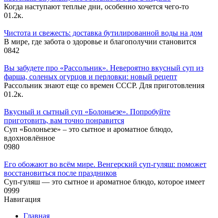
Когда наступают теплые дни, особенно хочется чего-то
0
1.2к.
Чистота и свежесть: доставка бутилированной воды на дом
В мире, где забота о здоровье и благополучии становится
0
842
Вы забудете про «Рассольник». Невероятно вкусный суп из
фарша, соленых огурцов и перловки: новый рецепт
Рассольник знают еще со времен СССР. Для приготовления
0
1.2к.
Вкусный и сытный cуп «Болоньезе». Попробуйте
приготовить, вам точно понравится
Суп «Болоньезе» – это сытное и ароматное блюдо,
вдохновлённое
0
980
Его обожают во всём мире. Венгерский суп-гуляш: поможет
восстановиться после праздников
Суп-гуляш — это сытное и ароматное блюдо, которое имеет
0
999
Навигация
Главная