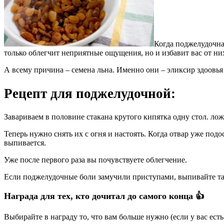
Когда поджелудочна
только облегчит неприятные ощущения, но и избавит вас от них
А всему причина – семена льна. Именно они – эликсир здоовь
Рецепт для поджелудочной:
Завариваем в половине стакана крутого кипятка одну стол. ло
Теперь нужно снять их с огня и настоять. Когда отвар уже подо
выпивается.
Уже после первого раза вы почувствуете облегчение.
Если поджелудочные боли замучили приступами, выпивайте тако
Награда для тех, кто дочитал до самого конца 👍
Выбирайте в награду то, что вам больше нужно (если у вас ест