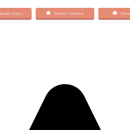
йный огород
Умение готовить
Уютн