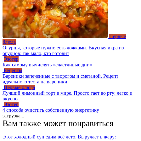
Первые
блюда
Огурцы, которые нужно есть ложками. Вкусная икра из
огурцов: так мало, кто готовит
Эзотер
Как самому вычислять «счастливые дни»
Рецепты
Вареники запеченные с творогом и сметаной. Рецепт
идеального теста на вареники
Первые блюда
Лучший лимонный торт в мире. Просто тает во рту: легко и
вкусно
Эзотер
4 способа очистить собственную энергетику
загрузка...
Вам также может понравиться
Этот холодный суп едим всё лето. Выручает в жару: