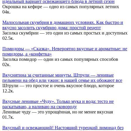
идеальный вариант освежающего блюда в летний сезон
Окрошка на кефире — одно из самых популярных летних
0
4к.
Малосольная скумбрия в домашних условиях. Как быстро и
вкусно засолить скумбрию дома: простой рецепт
Засолка скумбрии — это один из самых простых и доступных
0
2.5к.
Помидоры — «Сказка». Невероятно вкусные и ароматные: не
помидоры, а «конфетка»
Засолка помидор — один из самых популярных способов
0
2к.
Вкуснятина за считанные минуты. Штрули — ленивые
пельмени на обед или ужин: в нашей семье их обожают все
Штрули — это простое и очень вкусное блюдо, которое
1
2.2к.
Вкусные ленивые «Чуду». Только мука и вода: тесто не
раскатываю, а наливаю на сковороду
Ленивые чуду — это упрощённая, но не менее вкусная
0
1.7к.
Вкусный и освежающий! Настоящий турецкий лимонад без