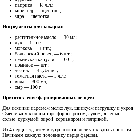
паприка — ⅓ ч.л.;
кориандр — щепотка;
зира — щепотка.
Ингредиенты для зажарки:
растительное масло — 30 мл;
лук — 1 шт.;
морковь — 1 шт.;
болгарский перец — 6 шт.;
пекинская капуста — 100 г;
помидор — шт.;
чеснок — 3 зубчика;
томатная паста — 1 ч.л.;
вода — 300 мл;
сыр — 100 г.
Приготовление фаршированных перцев:
Для начинки нарезаем мелко лук, шинкуем петрушку и укроп.
Смешиваем в одной таре фарш с рисом, луком, зеленью,
солью, куркумой, зирой, кориандром и паприкой.
Из 4 перцев удаляем внутренности, делим их вдоль пополам.
Начиняем каждую половинку перца фаршем.