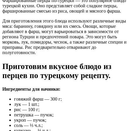
Фаршированные перцы по-турецки — это популярное блюдо
турецкой кухни. Оно представляет собой сладкие перцы,
фаршированные смесью из риса, овощей и мясного фарша.
Для приготовления этого блюда используют различные виды
мяса: баранину, говядину или их смесь. Овощи, которые
добавляют в фарш, могут варьироваться в зависимости от
региона Турции и предпочтений повара. Это могут быть
морковь, лук, помидоры, чеснок, а также различные специи и
приправы. Рис предварительно отваривают до
полуготовности.
Приготовим вкусное блюдо из
перцев по турецкому рецепту.
Ингредиенты для начинки:
говяжий фарш — 300 г;
лук — 1 шт.;
рис — 100 г;
петрушка — пучок;
укроп — пучок;
соль — ⅓ ч.л.;
куркума — ⅓ ч.л.;