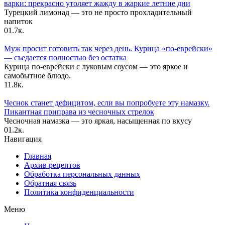
варки: прекрасно утоляет жажду в жаркие летние дни
Турецкий лимонад — это не просто прохладительный
напиток
0
1.7к.
Муж просит готовить так через день. Курица «по-еврейски»
— съедается полностью без остатка
Курица по-еврейски с луковым соусом — это яркое и
самобытное блюдо.
1
1.8к.
Чеснок станет дефицитом, если вы попробуете эту намазку.
Пикантная приправа из чесночных стрелок
Чесночная намазка — это яркая, насыщенная по вкусу
0
1.2к.
Навигация
Главная
Архив рецептов
Обработка персональных данных
Обратная связь
Политика конфиденциальности
Меню