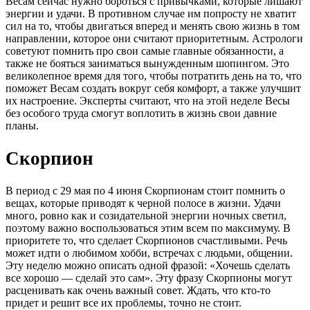
Весам сейчас нужно бороться с привычками, которые лишают
энергии и удачи. В противном случае им попросту не хватит
сил на то, чтобы двигаться вперед и менять свою жизнь в том
направлении, которое они считают приоритетным. Астрологи
советуют помнить про свои самые главные обязанности, а
также не бояться заниматься вынужденным шопингом. Это
великолепное время для того, чтобы потратить день на то, что
поможет Весам создать вокруг себя комфорт, а также улучшит
их настроение. Эксперты считают, что на этой неделе Весы
без особого труда смогут воплотить в жизнь свои давние
планы.
Скорпион
В период с 29 мая по 4 июня Скорпионам стоит помнить о
вещах, которые приводят к черной полосе в жизни. Удачи
много, ровно как и созидательной энергии ночных светил,
поэтому важно воспользоваться этим всем по максимуму. В
приоритете то, что сделает Скорпионов счастливыми. Речь
может идти о любимом хобби, встречах с людьми, общении.
Эту неделю можно описать одной фразой: «Хочешь сделать
все хорошо — сделай это сам». Эту фразу Скорпионы могут
расценивать как очень важный совет. Ждать, что кто-то
придет и решит все их проблемы, точно не стоит.