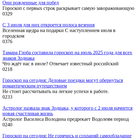
Они рожденные для побед
Гороскоп с первых строк раскрывает самую завораживающую
0
329
С 3 июля для них откроется полоса везения
Вселенная щедра на подарки С наступлением июля в
городском
0
376
Тамара Глоба составила гороскоп на июль 2025 года для всех
знаков Зодиака
Что ждёт нас в июле? Отвечает известный российский
0
218
Гороскоп на сегодня: Деловые поездки могут обернуться
романтическим путешествием
Не стоит рассчитывать на легкие успехи в работе.
0
233
Астролог назвала знак Зодиака, у которого с 2 июля начнется
новая счастливая жизнь
Астролог Василиса Володина предрекает Водолеям период
0
240
Гороскоп на сегодня: Не горячись и сохраняй самообладание