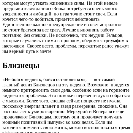
которые могут утекать жизненные силы. На этой неделе
представителям данного Знака потребуется очень много
уверенности и амбиций, но игра точно стоит свеч. Если
хочется чего-то добиться, придется действовать.
Единственное важное предупреждение и совет астрологов —
не стоит браться за все сразу. Лучше выполнять работу
поэтапно, без спешки. Не исключено, что неудачи Тельцов,
которые случались с ними в прошлом, обернутся триумфом в
настоящем. Скорее всего, проблемы, пережитые ранее укажут
им верный путь к мечте.
Близнецы
«Не бойся медлить, бойся остановиться», — вот самый
главный девиз Близнецов на эту неделю. Возможно, придется
немного притормозить свои дела, особенно если на горизонте
виднеются проблемы. Это поможет перевести дух и собраться
с мыслями. Более того, спешка сейчас попросту не нужна,
поскольку энергия планет и звезд размеренна, спокойна. Она
располагает к умиротворению. Меркурий и Венера все еще
продолжают Близнецам, поэтому они продолжат получать
мощный позитивный импульс во всех делах. Если им
захочется поменять свою жизнь, можно воспользоваться тремя
эффективными практиками.