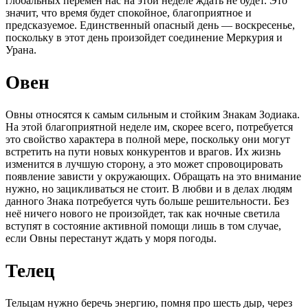
глобальных перемен нас на этой неделе ждать не будет. Это
значит, что время будет спокойное, благоприятное и
предсказуемое. Единственный опасный день — воскресенье,
поскольку в этот день произойдет соединение Меркурия и
Урана.
Овен
Овны относятся к самым сильным и стойким Знакам Зодиака.
На этой благоприятной неделе им, скорее всего, потребуется
это свойство характера в полной мере, поскольку они могут
встретить на пути новых конкурентов и врагов. Их жизнь
изменится в лучшую сторону, а это может спровоцировать
появление зависти у окружающих. Обращать на это внимание
нужно, но зацикливаться не стоит. В любви и в делах людям
данного Знака потребуется чуть больше решительности. Без
неё ничего нового не произойдет, так как ночные светила
вступят в состояние активной помощи лишь в том случае,
если Овны перестанут ждать у моря погоды.
Телец
Тельцам нужно беречь энергию, помня про шесть дыр, через