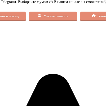
ь Telegram). Выбирайте с умом 🙂 В нашем канале вы сможете заб
йный огород
Умение готовить
Уютн