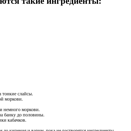
ются такие ингредиенты:
 тонкие слайсы.
ой моркови.
 и немного моркови.
на банку до половины.
ики кабачков.
м до кипения и варим, пока не растворятся ингредиенты.