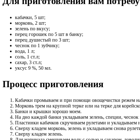
Для приготовления вам потребу
кабачки, 5 шт;
морковь, 2 шт;
зелень по вкусу;
перец горошек по 5 шт в банку;
перец душистый по 3 шт;
чеснок по 1 зубчику;
вода, 1 л;
соль, 1 ст.л;
сахар, 3 ст.л;
уксус 9 %, 50 мл.
Процесс приготовления
Кабачки промываем и при помощи овощечистки режем на
Морковь трем на крупной терке или на терке для корейск
Банки и крышки хорошо моем.
На дно каждой банки укладываем зелень, специи, чеснок
Пластинки кабачков скручиваем рулетами и укладываем 
Сверху кладем морковь, зелень и укладываем снова рулет
Сверху кладем зелень.
Для маринада смешиваем воду с солью и сахаром, доводи