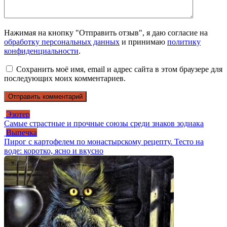
Нажимая на кнопку "Отправить отзыв", я даю согласие на
обработку персональных данных
и принимаю
политику
конфиденциальности
.
Сохранить моё имя, email и адрес сайта в этом браузере для
последующих моих комментариев.
Эзотер
Самые страстные и прочные союзы среди знаков зодиака
Выпечка
Пирог с картофелем по монастырскому рецепту. Тесто на
воде: коротко, ясно и вкусно