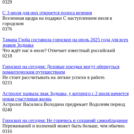
0
329
С 3 июля для них откроется полоса везения
Вселенная щедра на подарки С наступлением июля в
городском
0
376
Тамара Глоба составила гороскоп на июль 2025 года для всех
знаков Зодиака
Что ждёт нас в июле? Отвечает известный российский
0
218
Гороскоп на сегодня: Деловые поездки могут обернуться
романтическим путешествием
Не стоит рассчитывать на легкие успехи в работе.
0
233
Астролог назвала знак Зодиака, у которого с 2 июля начнется
новая счастливая жизнь
Астролог Василиса Володина предрекает Водолеям период
0
240
Гороскоп на сегодня: Не горячись и сохраняй самообладание
Переживаний и волнений может быть больше, чем обычно.
0
316