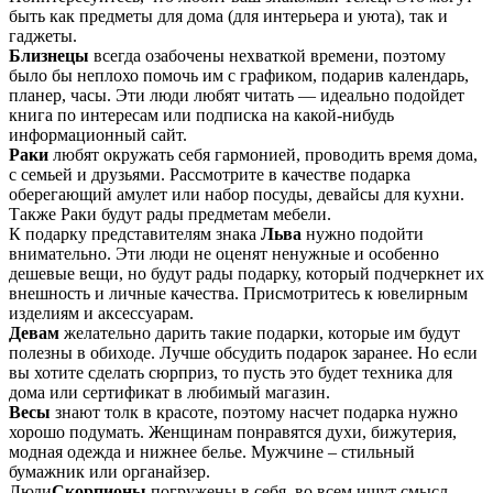
быть как предметы для дома (для интерьера и уюта), так и
гаджеты.
Близнецы
всегда озабочены нехваткой времени, поэтому
было бы неплохо помочь им с графиком, подарив календарь,
планер, часы. Эти люди любят читать — идеально подойдет
книга по интересам или подписка на какой-нибудь
информационный сайт.
Раки
любят окружать себя гармонией, проводить время дома,
с семьей и друзьями. Рассмотрите в качестве подарка
оберегающий амулет или набор посуды, девайсы для кухни.
Также Раки будут рады предметам мебели.
К подарку представителям знака
Льва
нужно подойти
внимательно. Эти люди не оценят ненужные и особенно
дешевые вещи, но будут рады подарку, который подчеркнет их
внешность и личные качества. Присмотритесь к ювелирным
изделиям и аксессуарам.
Девам
желательно дарить такие подарки, которые им будут
полезны в обиходе. Лучше обсудить подарок заранее. Но если
вы хотите сделать сюрприз, то пусть это будет техника для
дома или сертификат в любимый магазин.
Весы
знают толк в красоте, поэтому насчет подарка нужно
хорошо подумать. Женщинам понравятся духи, бижутерия,
модная одежда и нижнее белье. Мужчине – стильный
бумажник или органайзер.
Люди
Скорпионы
погружены в себя, во всем ищут смысл,