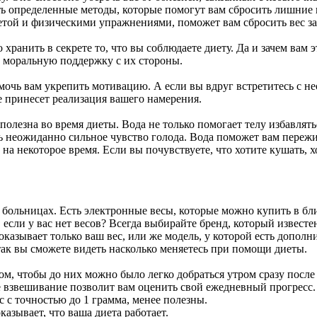
ть определенные методы, которые помогут вам сбросить лишние 
иетой и физическими упражнениями, поможет вам сбросить вес з
 хранить в секрете то, что вы соблюдаете диету. Да и зачем вам
а моральную поддержку с их стороны.
очь вам укрепить мотивацию. А если вы вдруг встретитесь с н
е принесет реализация вашего намерения.
полезна во время диеты. Вода не только помогает телу избавлят
ь неожиданно сильное чувство голода. Вода поможет вам пережи
на некоторое время. Если вы почувствуете, что хотите кушать, 
 больницах. Есть электронные весы, которые можно купить в б
, если у вас нет весов? Всегда выбирайте бренд, который извес
оказывает только ваш вес, или же модель, у которой есть допо
 так вы сможете видеть насколько меняетесь при помощи диеты.
азом, чтобы до них можно было легко добраться утром сразу пос
е взвешивание позволит вам оценить свой ежедневный прогресс. 
 с точностью до 1 грамма, менее полезны.
казывает, что ваша диета работает.