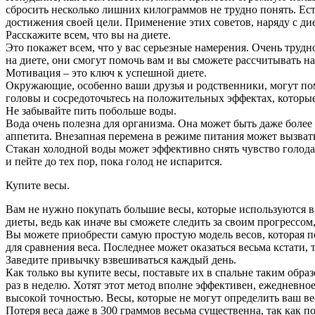
сбросить несколько лишних килограммов не трудно понять. Ес
достижения своей цели. Применение этих советов, наряду с д
Расскажите всем, что вы на диете.
Это покажет всем, что у вас серьезные намерения. Очень трудно
на диете, они смогут помочь вам и вы сможете рассчитывать н
Мотивация – это ключ к успешной диете.
Окружающие, особенно ваши друзья и родственники, могут пом
головы и сосредоточьтесь на положительных эффектах, которы
Не забывайте пить побольше воды.
Вода очень полезна для организма. Она может быть даже более 
аппетита. Внезапная перемена в режиме питания может вызват
Стакан холодной воды может эффективно снять чувство голода 
и пейте до тех пор, пока голод не испарится.
Купите весы.
Вам не нужно покупать большие весы, которые используются в
диеты, ведь как иначе вы сможете следить за своим прогрессом
Вы можете приобрести самую простую модель весов, которая п
для сравнения веса. Последнее может оказаться весьма кстати,
Заведите привычку взвешиваться каждый день.
Как только вы купите весы, поставьте их в спальне таким обр
раз в неделю. Хотят этот метод вполне эффективен, ежедневно
высокой точностью. Весы, которые не могут определить ваш вес
Потеря веса даже в 300 граммов весьма существенна, так как по