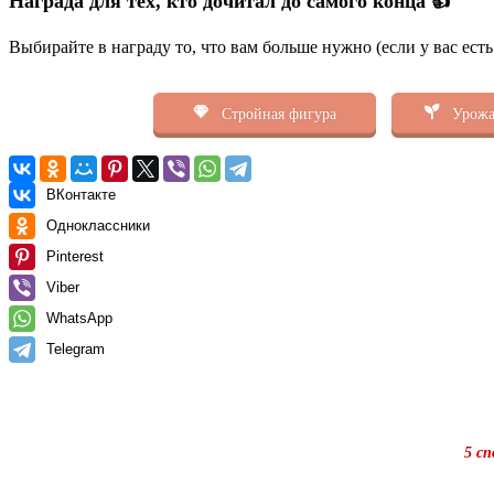
Награда для тех, кто дочитал до самого конца 👍
Выбирайте в награду то, что вам больше нужно (если у вас ест
Стройная фигура
Урожа
ВКонтакте
Одноклассники
Pinterest
Viber
WhatsApp
Telegram
5 с