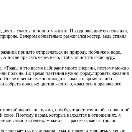
дрость, счастье и полноту жизни. Праздновавшие его считали,
 природе. Вечером обязательно разжигался костер, ведь стихия
праздник принято отправляться на природу, поближе к воде.
. А после прыгать через него, чтобы очистить свою ауру.
е. «Травы в это время набирают много энергии, поэтому можно
ец или полынь. Во время плетения нужно формулировать желания
 После в венке нужно походить какое-то время и либо
ли собрать полевых цветов желтого, красного и оранжевого
их зелий варить не нужно, нам будет достаточно обыкновенной
й союз. Поэтому парам, которые находятся в отношениях, я
енный самостоятельно, можно», — рассказывает астролог.
под ваши мечты, вы должны думать только о хорошем. Скепсис