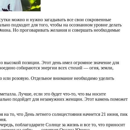
и сутки можно и нужно загадывать все свои сокровенные
ально подходит для того, чтобы на осознанном уровне делать
 Юнина. Но проговаривать желания и совершать необходимые
о высокой позиции. Этот день имел огромное значение для
воедино собираются энергии всех стихий — огня, земли,
ую или розовую. Отдельное внимание необходимо уделить
еталла. Лучше, если это будет что-то, что вы носите
деально подойдет для незамужних женщин. Этот камень поможет
 на то, что День летнего солнцестояния начнется 21 июня, пик
юня.
чередь, поблагодарите Солнце за жизнь и все то, что приносит
крашение на себя», — советует Оксана Юнина.