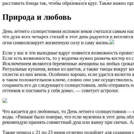
расставить блюда так, чтобы образовался круг. Также важно про
Природа и любовь
День летнего солнцестояния испокон веков считался самым нас
что духи всех четырех стихий в этот день радуются и веселятся
огня символизирует жизненную силу и саму жизнь.
Если у вас в эти выходные вдруг появится возможность провест
Если есть возможность, то у водоема нужно разжечь костер из с
Исключением являются беременные женщины на любых сроках. 
Ритуальные купания, венки из цветов, а также танцы вокруг к
сплести из них венок. Особенно хорошо, если удастся вплести
в таком положительном ключе, словно они уже осуществились.
сохранить его до следующего солнцестояния, либо отправить п
оттенков и поставить у себя дома», — советует астролог.
Что касается дел любовных, то День летнего солнцестояния —
воды. «Раньше было поверье, что если мужчина в этот день об
рекомендую принять совместный душ или ванну при свечах. Алк
Также период с 21 по 23 июня отлично подойдет для создания