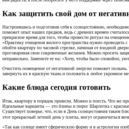
Как защитить свой дом от негатив
Настроившись и подготовив себя к солнцестоянию, необходимо 
поможет опыт наших предков, ведь с древних времен считалось,
прекрасное время для того, чтобы провести ритуал на очищени
«Практику очищения жилого пространства нужно проводить с и
обойти квартиру по часовой стрелке, начиная от входной двери
проговаривая свои сокровенные желания. Можно просить защит
неправильно. Замените ее на: «Хочу, чтобы было спокойно, уют
Очистить помещение от негативной энергии поможет полынь. Т
завернуть их в красную ткань и положить в любое укромное ме
Какие блюда сегодня готовить
Итак, квартиру в порядок привели. Можно и поесть. Что же пр
Идеальные варианты — это блины и пирог Шарлотка с красны
Существует поверье, что, если в День солнцестояния таким блю
этот прекрасный летний день у плиты, могут ограничиться яи
«Так как солнце имеет сферическую форму и в астрологии изобр