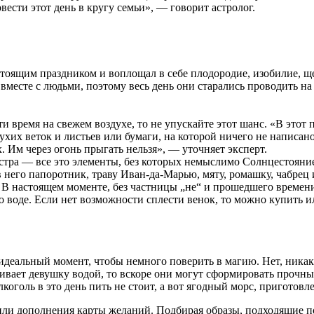
вести этот день в кругу семьи», — говорит астролог.
тоящим праздником и воплощал в себе плодородие, изобилие, ще
 вместе с людьми, поэтому весь день они старались проводить на
и время на свежем воздухе, то не упускайте этот шанс. «В этот 
ухих веток и листьев или бумаги, на которой ничего не написано
Им через огонь прыгать нельзя», — уточняет эксперт.
остра — все это элементы, без которых немыслимо Солнцестояни
 в него папоротник, траву Иван-да-Марью, мяту, ромашку, чабр
 В настоящем моменте, без частницы „не“ и прошедшего времени.
о воде. Если нет возможности сплести венок, то можно купить и
 идеальный момент, чтобы немного поверить в магию. Нет, никак
ливает девушку водой, то вскоре они могут сформировать прочны
оголь в это день пить не стоит, а вот ягодный морс, приготовл
 или дополнения карты желаний. Подбирая образы, подходящие 