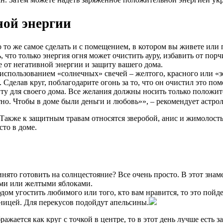
ной энергии
то же самое сделать и с помещением, в котором вы живете или 
 что только энергия огня может очистить ауру, избавить от пор
е от негативной энергии и защиту вашего дома.
спользованием «солнечных» свечей – желтого, красного или «з
. Сделав круг, поблагодарите огонь за то, что он очистил это п
у для своего дома. Все желания должны носить только положител
но. Чтобы в доме были деньги и любовь»», – рекомендует астрол
акже к защитным травам относятся зверобой, анис и жимолость.
сто в доме.
инято готовить на солнцестояние? Все очень просто. В этот зна
ми или желтыми яблоками.
дом угостить любимого или того, кто вам нравится, то это пойде
чницей. Для перекусов подойдут апельсины.
ажается как круг с точкой в центре, то в этот день лучше есть 