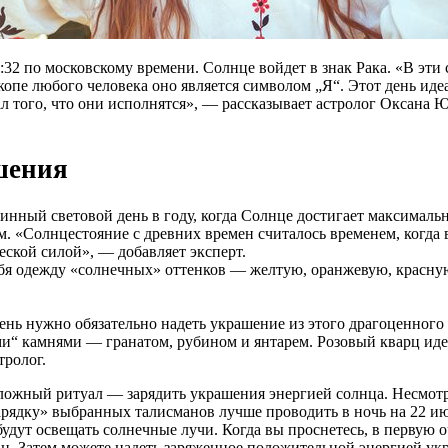
3:32 по московскому времени. Солнце войдет в знак Рака. «В эт
копе любого человека оно является символом „Я“. Этот день иде
л того, что они исполнятся», — рассказывает астролог Оксана
шения
инный световой день в году, когда Солнце достигает максимальн
. «Солнцестояние с древних времен считалось временем, когда 
еской силой», — добавляет эксперт.
 себя одежду «солнечных» оттенков — желтую, оранжевую, красн
нь нужно обязательно надеть украшение из этого драгоценного м
ыми“ камнями — гранатом, рубином и янтарем. Розовый кварц и
тролог.
есложный ритуал — зарядить украшения энергией солнца. Несмотря
арядку» выбранных талисманов лучше проводить в ночь на 22 и
удут освещать солнечные лучи. Когда вы проснетесь, в первую о
ман. Затем можете надеть заряженное положительной энергией у