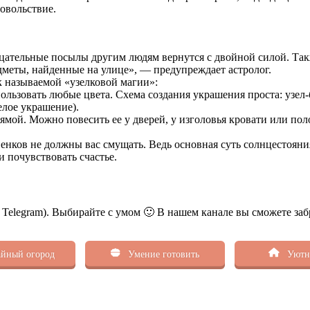
овольствие.
ательные посылы другим людям вернутся с двойной силой. Такж
дметы, найденные на улице», — предупреждает астролог.
к называемой «узелковой магии»:
пользовать любые цвета. Схема создания украшения проста: узел
елое украшение).
ямой. Можно повесить ее у дверей, у изголовья кровати или пол
венков не должны вас смущать. Ведь основная суть солнцестояни
и почувствовать счастье.
ь Telegram). Выбирайте с умом 🙂 В нашем канале вы сможете заб
йный огород
Умение готовить
Уютн