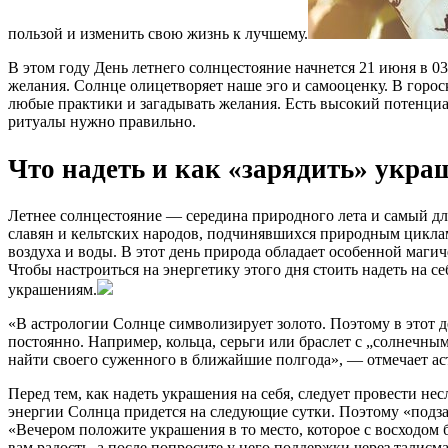
пользой и изменить свою жизнь к лучшему.
В этом году День летнего солнцестояние начнется 21 июня в 0
желания. Солнце олицетворяет наше эго и самооценку. В горос
любые практики и загадывать желания. Есть высокий потенциа
ритуалы нужно правильно.
Что надеть и как «зарядить» укра
Летнее солнцестояние — середина природного лета и самый дл
славян и кельтских народов, подчинявшихся природным циклам
воздуха и воды. В этот день природа обладает особенной магич
Чтобы настроиться на энергетику этого дня стоить надеть на
украшениям.
«В астрологии Солнце символизирует золото. Поэтому в этот де
постоянно. Например, кольца, серьги или браслет с „солнечн
найти своего суженного в ближайшие полгода», — отмечает ас
Перед тем, как надеть украшения на себя, следует провести н
энергии Солнца придется на следующие сутки. Поэтому «подз
«Вечером положите украшения в то место, которое с восходом б
вам радость, а после попросите у него поддержки через талис