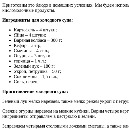
Приготовим это блюдо в домашних условиях. Мы будем исполь
кисломолочные продукты.
Ингредиенты для холодного супа:
Картофель – 4 штуки;
Яйца – 4 штуки;
Вареная колбаса – 300 г;
Кефир – литр;
Сметаны – 4 ст.л.;
Огурцы – 3 штуки;
горчица – 1 ч.л.;
Зеленый лук – 180 г;
Укроп, петрушка – 50 г;
Сок лимона – 1,5 ст.л.;
Соль, перец.
Приготовление холодного супа:
Зеленый лук мелко нарезаем, также мелко режем укроп с петр
Свежие огурцы нарезаем на мелкие кубики. Варим четыре карт
ингредиенты отправляем в кастрюлю к зелени.
Заправляем четырьмя столовыми ложками сметаны, а также вл