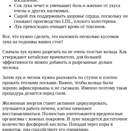
воспаление.
Сок лука лечит и уменьшает боль и жжение от укуса
пчелы и других насекомых.
Сырой лук поддерживать здоровье сердца, поскольку он
снижают производство LDL, плохого холестерина.
Лук превосходно очищает кровь от токсинов.
Все, что нужно сделать, это наложить несколько кусочков
лука на подошвы ваших стоп!
Сначала лук нужно разрезать на не очень толстые кольца. Как
утверждают китайские врачеватели, для большей
эффективности можно добавить и разрезанные дольки
чеснока.
Затем лук и чеснок нужно разложить по ступне и плотно
прижать теплыми носками. Важно, чтобы кольца были
хорошо зафиксированы и не съезжали. Именно поэтому такая
процедура делается перед сном.
Жизненная энергия станет активнее циркулировать,
улучшается работа печени, клетки начинают
восстанавливаться. Полностью уничтожаются вредоносные
организмы с кожных покровов. В луке находится достаточное
количество фосфорной кислоты. Попадая через поры в
кровоток, она способствует его очищению.