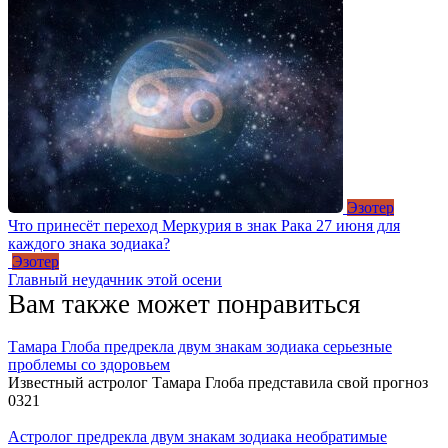
Эзотер
Что принесёт переход Меркурия в знак Рака 27 июня для
каждого знака зодиака?
Эзотер
Главный неудачник этой осени
Вам также может понравиться
Тамара Глоба предрекла двум знакам зодиака серьезные
проблемы со здоровьем
Известный астролог Тамара Глоба представила свой прогноз
0
321
Астролог предрекла двум знакам зодиака необратимые