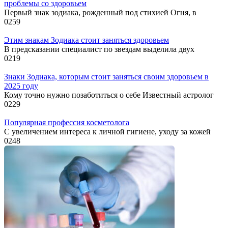
проблемы со здоровьем
Первый знак зодиака, рожденный под стихией Огня, в
0
259
Этим знакам Зодиака стоит заняться здоровьем
В предсказании специалист по звездам выделила двух
0
219
Знаки Зодиака, которым стоит заняться своим здоровьем в
2025 году
Кому точно нужно позаботиться о себе Известный астролог
0
229
Популярная профессия косметолога
С увеличением интереса к личной гигиене, уходу за кожей
0
248