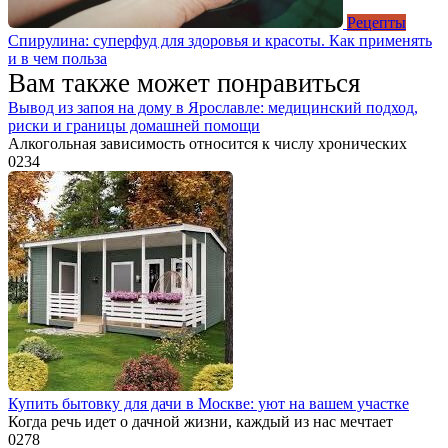
Рецепты
Спирулина: суперфуд для здоровья и красоты. Как применять
и в чем польза
Вам также может понравиться
Вывод из запоя на дому в Ярославле: медицинский подход,
риски и границы домашней помощи
Алкогольная зависимость относится к числу хронических
0
234
Купить бытовку для дачи в Москве: уют на вашем участке
Когда речь идет о дачной жизни, каждый из нас мечтает
0
278