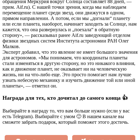
обращения Меркурия вокруг Солнца составляет 88 дней, —
прим. Aif.ru). С нашей точки зрения, когда мы наблюдаем
перемещение планет среди звезд, они движутся в одном,
прямом направлении. А потом, если мы „догнали“ планету
или если планета, наоборот, начинает заходить за Солнце, нам
кажется, что она развернулась и „поехала“ в обратную
сторону», — рассказывал ранее Aif.ru заведующий отделом
физики звездных систем Института астрономии РАН Олег
Малков.
Эксперт добавил, что это явление не имеет большого значения
для астрономов. «Мы понимаем, что координаты планеты
стали изменяться в другую сторону, но это никакого влияния,
как и движение планет, не оказывает ни на человеческую
жизнь, ни на что-либо еще. Это просто помогает нам лучше
узнать небесную механику и изучить движение той или иной
планеты», — отметил он.
Награда для тех, кто дочитал до самого конца 👍
Выбирайте в награду то, что вам больше нужно (если у вас
есть Telegram). Выбирайте с умом 🙂 В нашем канале вы
сможете забрать подарок, который поможет этого достичь.