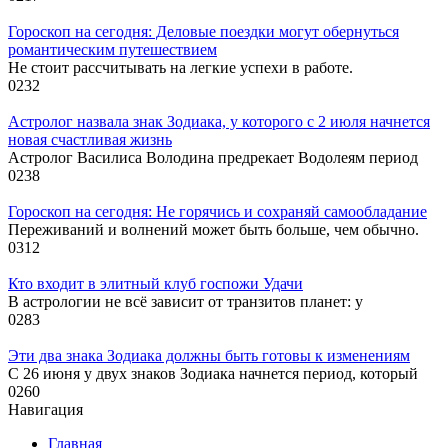
Гороскоп на сегодня: Деловые поездки могут обернуться
романтическим путешествием
Не стоит рассчитывать на легкие успехи в работе.
0
232
Астролог назвала знак Зодиака, у которого с 2 июля начнется
новая счастливая жизнь
Астролог Василиса Володина предрекает Водолеям период
0
238
Гороскоп на сегодня: Не горячись и сохраняй самообладание
Переживаний и волнений может быть больше, чем обычно.
0
312
Кто входит в элитный клуб госпожи Удачи
В астрологии не всё зависит от транзитов планет: у
0
283
Эти два знака Зодиака должны быть готовы к изменениям
С 26 июня у двух знаков Зодиака начнется период, который
0
260
Навигация
Главная