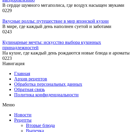
В сердце шумного мегаполиса, где воздух насыщен звуками
0
229
Вкусные роллы: путешествие в мир японской кухни
В мире, где каждый день наполнен суетой и заботами
0
243
Кулинарные мечты: искусство выбора кухонных
принадлежностей
На кухне, где каждый день рождаются новые блюда и ароматы
0
223
Навигация
Главная
Архив рецептов
Обработка персональных данных
Обратная связь
Политика конфиденциальности
Меню
Новости
Рецепты
Вторые блюда
Выпечка