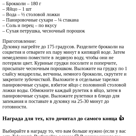
– Брокколи – 180 г
– Яйцо – 1 шт
– Вода – ½ столовой ложки
– Панировочные сухари – ¼ стакана
– Соль и перец – по вкусу
– Сухая петрушка, чесночный порошок
Приготовление:
Духовку нагрейте до 175 градусов.
Разделите брокколи на
соцветия и отварите их пару минут в кипящей воде. Затем
немедленно поместите в ледяную воду, чтобы они не
потеряли цвет. Куриные грудки посолите и поперчите,
присыпьте чесночным порошком. Выложите на грудку по 1
слайсу моцареллы, ветчины, немного брокколи, скрутите и
закрепите зубочисткой. Выложите в отдельные тарелки
панировочные сухари, взбитое яйцо с половиной столовой
ложки воды. Обмокните каждый рулетик в яйцо, затем в
панировочные сухари. Выложите рулетики в блюдо для
запекания и поставьте в духовку на 25-30 минут до
готовности.
Награда для тех, кто дочитал до самого конца 👍
Выбирайте в награду то, что вам больше нужно (если у вас