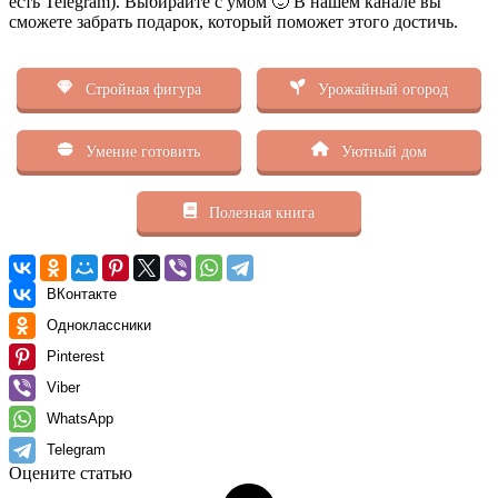
есть Telegram). Выбирайте с умом 🙂 В нашем канале вы
сможете забрать подарок, который поможет этого достичь.
Стройная фигура
Урожайный огород
Умение готовить
Уютный дом
Полезная книга
ВКонтакте
Одноклассники
Pinterest
Viber
WhatsApp
Telegram
Оцените статью