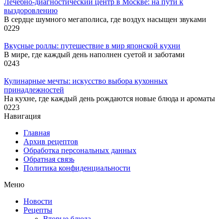
Лечебно-диагностический центр в Москве: на пути к
выздоровлению
В сердце шумного мегаполиса, где воздух насыщен звуками
0
229
Вкусные роллы: путешествие в мир японской кухни
В мире, где каждый день наполнен суетой и заботами
0
243
Кулинарные мечты: искусство выбора кухонных
принадлежностей
На кухне, где каждый день рождаются новые блюда и ароматы
0
223
Навигация
Главная
Архив рецептов
Обработка персональных данных
Обратная связь
Политика конфиденциальности
Меню
Новости
Рецепты
Вторые блюда