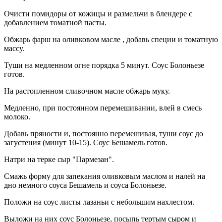
Очисти помидоры от кожицы и размельчи в блендере с
добавлением томатной пасты.
Обжарь фарш на оливковом масле , добавь специи и томатную
массу.
Туши на медленном огне порядка 5 минут. Соус Болоньезе
готов.
На растопленном сливочном масле обжарь муку.
Медленно, при постоянном перемешивании, влей в смесь
молоко.
Добавь пряности и, постоянно перемешивая, туши соус до
загустения (минут 10-15). Соус Бешамель готов.
Натри на терке сыр "Пармезан".
Смажь форму для запекания оливковым маслом и налей на
дно немного соуса Бешамель и соуса Болоньезе.
Положи на соус листы лазаньи с небольшим нахлестом.
Выложи на них соус Болоньезе, посыпь тертым сыром и