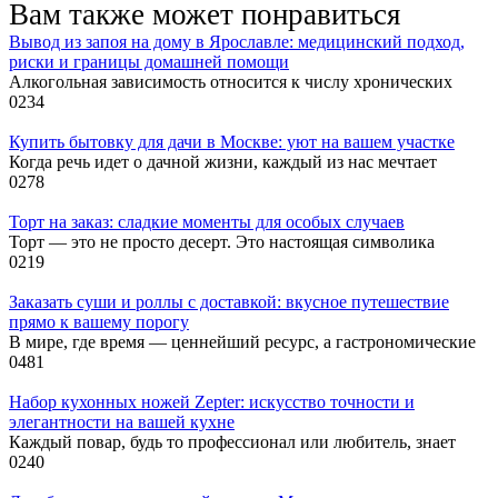
Вам также может понравиться
Вывод из запоя на дому в Ярославле: медицинский подход,
риски и границы домашней помощи
Алкогольная зависимость относится к числу хронических
0
234
Купить бытовку для дачи в Москве: уют на вашем участке
Когда речь идет о дачной жизни, каждый из нас мечтает
0
278
Торт на заказ: сладкие моменты для особых случаев
Торт — это не просто десерт. Это настоящая символика
0
219
Заказать суши и роллы с доставкой: вкусное путешествие
прямо к вашему порогу
В мире, где время — ценнейший ресурс, а гастрономические
0
481
Набор кухонных ножей Zepter: искусство точности и
элегантности на вашей кухне
Каждый повар, будь то профессионал или любитель, знает
0
240