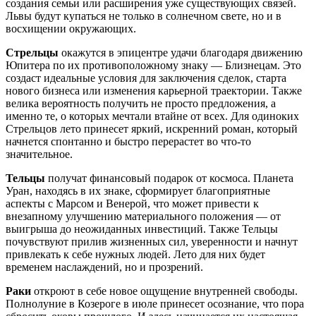
создания семьи или расширения уже существующих связей.
Львы будут купаться не только в солнечном свете, но и в
восхищении окружающих.
Стрельцы
окажутся в эпицентре удачи благодаря движению
Юпитера по их противоположному знаку — Близнецам. Это
создаст идеальные условия для заключения сделок, старта
нового бизнеса или изменения карьерной траектории. Также
велика вероятность получить не просто предложения, а
именно те, о которых мечтали втайне от всех. Для одиноких
Стрельцов лето принесет яркий, искренний роман, который
начнется спонтанно и быстро перерастет во что-то
значительное.
Тельцы
получат финансовый подарок от космоса. Планета
Уран, находясь в их знаке, сформирует благоприятные
аспекты с Марсом и Венерой, что может привести к
внезапному улучшению материального положения — от
выигрыша до неожиданных инвестиций. Также Тельцы
почувствуют прилив жизненных сил, уверенности и начнут
привлекать к себе нужных людей. Лето для них будет
временем наслаждений, но и прозрений.
Раки
откроют в себе новое ощущение внутренней свободы.
Полнолуние в Козероге в июле принесет осознание, что пора