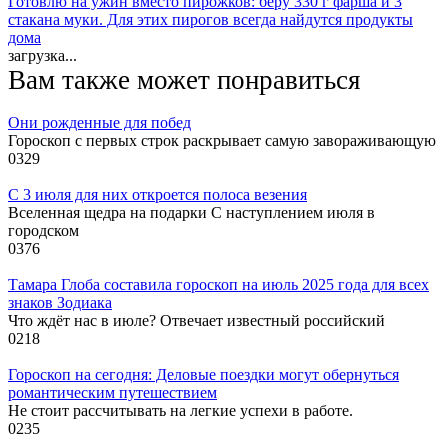
Готовлю на ужин вместо пирожков: беру 330 г фарша и 3
стакана муки. Для этих пирогов всегда найдутся продукты
дома
загрузка...
Вам также может понравиться
Они рожденные для побед
Гороскоп с первых строк раскрывает самую завораживающую
0
329
С 3 июля для них откроется полоса везения
Вселенная щедра на подарки С наступлением июля в
городском
0
376
Тамара Глоба составила гороскоп на июль 2025 года для всех
знаков Зодиака
Что ждёт нас в июле? Отвечает известный российский
0
218
Гороскоп на сегодня: Деловые поездки могут обернуться
романтическим путешествием
Не стоит рассчитывать на легкие успехи в работе.
0
235