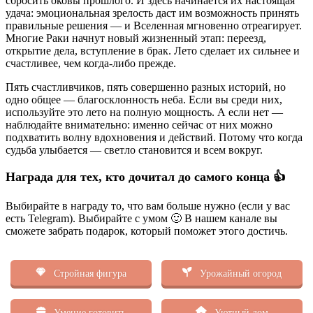
сбросить оковы прошлого. И здесь начинается их настоящая
удача: эмоциональная зрелость даст им возможность принять
правильные решения — и Вселенная мгновенно отреагирует.
Многие Раки начнут новый жизненный этап: переезд,
открытие дела, вступление в брак. Лето сделает их сильнее и
счастливее, чем когда-либо прежде.
Пять счастливчиков, пять совершенно разных историй, но
одно общее — благосклонность неба. Если вы среди них,
используйте это лето на полную мощность. А если нет —
наблюдайте внимательно: именно сейчас от них можно
подхватить волну вдохновения и действий. Потому что когда
судьба улыбается — светло становится и всем вокруг.
Награда для тех, кто дочитал до самого конца 👍
Выбирайте в награду то, что вам больше нужно (если у вас
есть Telegram). Выбирайте с умом 🙂 В нашем канале вы
сможете забрать подарок, который поможет этого достичь.
Стройная фигура
Урожайный огород
Умение готовить
Уютный дом