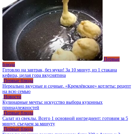
Первые
блюда
Готовлю на завтрак, без муки! За 10 минут, из 1 стакана
кефира, целая гора вкуснятина
Первые блюда
Нереально вкусные и сочные. «Кремлёвские» котлеты: рецепт
на всю семью
Новости
Кулинарные мечты: искусство выбора кухонных
принадлежностей
Первые блюда
Салат из свеклы. Всего 1 основной ингредиент: готовим за 5
минут, съедаем за минуту
Первые блюда