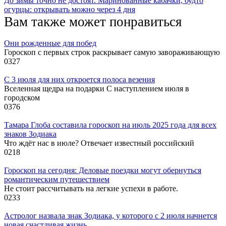
До зимы точно не достоят. Маринованные кабачки, будто
огурцы: открывать можно через 4 дня
Вам также может понравиться
Они рожденные для побед
Гороскоп с первых строк раскрывает самую завораживающую
0
327
С 3 июля для них откроется полоса везения
Вселенная щедра на подарки С наступлением июля в
городском
0
376
Тамара Глоба составила гороскоп на июль 2025 года для всех
знаков Зодиака
Что ждёт нас в июле? Отвечает известный российский
0
218
Гороскоп на сегодня: Деловые поездки могут обернуться
романтическим путешествием
Не стоит рассчитывать на легкие успехи в работе.
0
233
Астролог назвала знак Зодиака, у которого с 2 июля начнется
новая счастливая жизнь