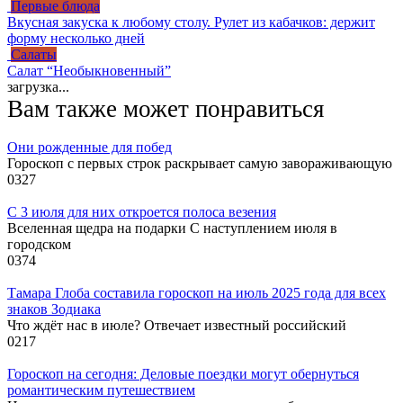
Первые блюда
Вкусная закуска к любому столу. Рулет из кабачков: держит
форму несколько дней
Салаты
Салат “Необыкновенный”
загрузка...
Вам также может понравиться
Они рожденные для побед
Гороскоп с первых строк раскрывает самую завораживающую
0
327
С 3 июля для них откроется полоса везения
Вселенная щедра на подарки С наступлением июля в
городском
0
374
Тамара Глоба составила гороскоп на июль 2025 года для всех
знаков Зодиака
Что ждёт нас в июле? Отвечает известный российский
0
217
Гороскоп на сегодня: Деловые поездки могут обернуться
романтическим путешествием