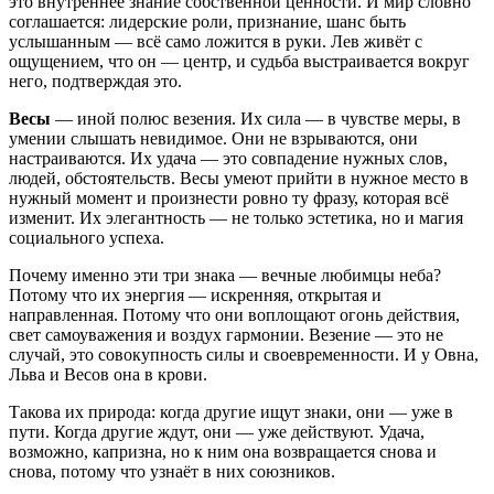
это внутреннее знание собственной ценности. И мир словно
соглашается: лидерские роли, признание, шанс быть
услышанным — всё само ложится в руки. Лев живёт с
ощущением, что он — центр, и судьба выстраивается вокруг
него, подтверждая это.
Весы
— иной полюс везения. Их сила — в чувстве меры, в
умении слышать невидимое. Они не взрываются, они
настраиваются. Их удача — это совпадение нужных слов,
людей, обстоятельств. Весы умеют прийти в нужное место в
нужный момент и произнести ровно ту фразу, которая всё
изменит. Их элегантность — не только эстетика, но и магия
социального успеха.
Почему именно эти три знака — вечные любимцы неба?
Потому что их энергия — искренняя, открытая и
направленная. Потому что они воплощают огонь действия,
свет самоуважения и воздух гармонии. Везение — это не
случай, это совокупность силы и своевременности. И у Овна,
Льва и Весов она в крови.
Такова их природа: когда другие ищут знаки, они — уже в
пути. Когда другие ждут, они — уже действуют. Удача,
возможно, капризна, но к ним она возвращается снова и
снова, потому что узнаёт в них союзников.