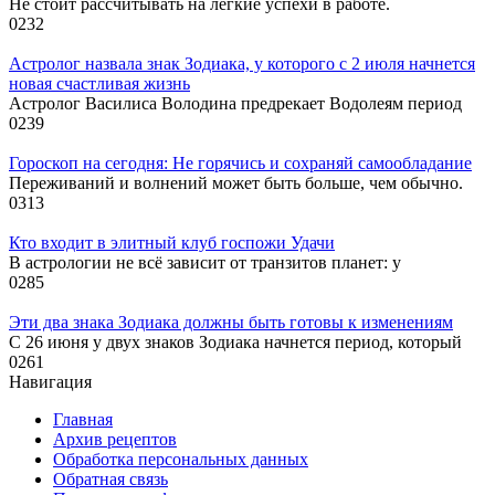
Не стоит рассчитывать на легкие успехи в работе.
0
232
Астролог назвала знак Зодиака, у которого с 2 июля начнется
новая счастливая жизнь
Астролог Василиса Володина предрекает Водолеям период
0
239
Гороскоп на сегодня: Не горячись и сохраняй самообладание
Переживаний и волнений может быть больше, чем обычно.
0
313
Кто входит в элитный клуб госпожи Удачи
В астрологии не всё зависит от транзитов планет: у
0
285
Эти два знака Зодиака должны быть готовы к изменениям
С 26 июня у двух знаков Зодиака начнется период, который
0
261
Навигация
Главная
Архив рецептов
Обработка персональных данных
Обратная связь