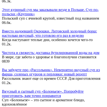
0
6.3к.
Этот куриный суп мы заказывали везде в Польше. Суп по-
польски «Крупник»
Польский суп с ячневой крупой, известный под названием
0
6.6к.
Вместо надоевшей Окрошки. Литовский холодный борщ:
настолько вкусный, что готовлю его раз в неделю
Когда наступают теплые дни, особенно хочется чего-то
0
1.2к.
Чистота и свежесть: доставка бутилированной воды на дом
В мире, где забота о здоровье и благополучии становится
0
839
Вы забудете про «Рассольник». Невероятно вкусный суп из
фарша, соленых огурцов и перловки: новый рецепт
Рассольник знают еще со времен СССР. Для приготовления
0
1.2к.
Вкусный и сытный cуп «Болоньезе». Попробуйте
приготовить, вам точно понравится
Суп «Болоньезе» – это сытное и ароматное блюдо,
вдохновлённое