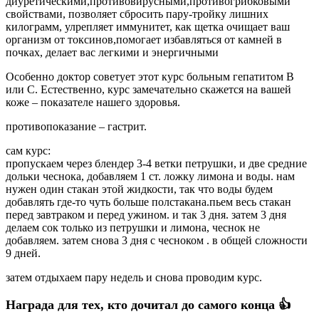
диуретическими,противовирусными,противогрибковыми
свойствами, позволяет сбросить пару-тройку лишних
килограмм, улрепляет иммунитет, как щетка очищает ваш
организм от токсинов,помогает избавляться от камней в
почках, делает вас легкими и энергичными
Особенно доктор советует этот курс больным гепатитом В
или С. Естественно, курс замечательно скажется на вашей
коже – показателе нашего здоровья.
противопоказание – гастрит.
сам курс:
пропускаем через блендер 3-4 ветки петрушки, и две средние
дольки чеснока, добавляем 1 ст. ложку лимона и воды. нам
нужен один стакан этой жидкости, так что воды будем
добавлять где-то чуть больше полстакана.пьем весь стакан
перед завтраком и перед ужином. и так 3 дня. затем 3 дня
делаем сок только из петрушки и лимона, чеснок не
добавляем. затем снова 3 дня с чесноком . в общей сложности
9 дней.
затем отдыхаем пару недель и снова проводим курс.
Награда для тех, кто дочитал до самого конца 👍