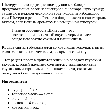
Шкмерули – это традиционное грузинское блюдо,
представляющее собой запеченную или обжаренную курицу,
тушеную в нежной чесночной воде. Родом из небольшого
села Шкмери в регионе Рача, это блюдо известно своим ярким
вкусом, аппетитным ароматом и насыщенной текстурой.
Главная особенность Шкмерули – это
потрясающий чесночный вкус, который делает
блюдо невероятно сочным и насыщенным.
Курица сначала обжаривается до хрустящей корочки, а затем
томится в кипятке с чесноком, раскрывая свой вкус.
Этот рецепт прост в приготовлении, но обладает глубоким
вкусом, который идеально сочетается с традиционными
грузинскими гарнирами – лепешками шоти, свежими
овощами и бокалом домашнего вина.
Ингредиенты:
курица — 2 кг;
топленое масло — 4 ст.л.;
соль — 2 ч.л.;
чеснок — 4 головки;
крутой кипяток.