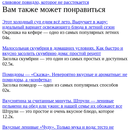
сливовое повидло, которое не расстекается
Вам также может понравиться
Этот холодный суп едим всё лето. Выручает в жару:
идеальный вариант освежающего блюда в летний сезон
Окрошка на кефире — одно из самых популярных летних
0
4к.
Малосольная скумбрия в домашних условиях. Как быстро и
вкусно засолить скумбрию дома: простой рецепт
Засолка скумбрии — это один из самых простых и доступных
0
2.5к.
Помидоры — «Сказка». Невероятно вкусные и ароматные: не
помидоры, а «конфетка»
Засолка помидор — один из самых популярных способов
0
2к.
Вкуснятина за считанные минуты. Штрули — ленивые
пельмени на обед или ужин: в нашей семье их обожают все
Штрули — это простое и очень вкусное блюдо, которое
1
2.2к.
Вкусные ленивые «Чуду». Только мука и вода: тесто не