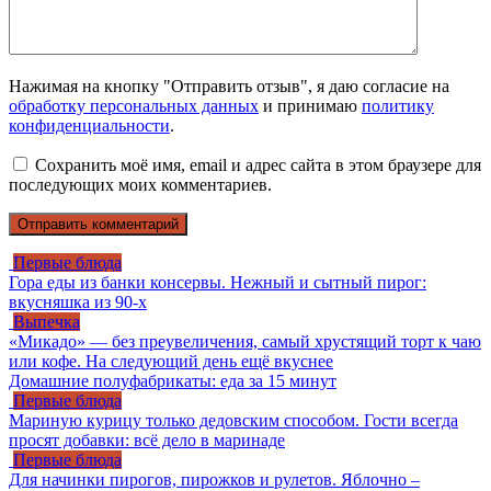
Нажимая на кнопку "Отправить отзыв", я даю согласие на
обработку персональных данных
и принимаю
политику
конфиденциальности
.
Сохранить моё имя, email и адрес сайта в этом браузере для
последующих моих комментариев.
Первые блюда
Гора еды из банки консервы. Нежный и сытный пирог:
вкусняшка из 90-х
Выпечка
«Микадо» — без преувеличения, самый хрустящий торт к чаю
или кофе. На следующий день ещё вкуснее
Домашние полуфабрикаты: еда за 15 минут
Первые блюда
Мариную курицу только дедовским способом. Гости всегда
просят добавки: всё дело в маринаде
Первые блюда
Для начинки пирогов, пирожков и рулетов. Яблочно –