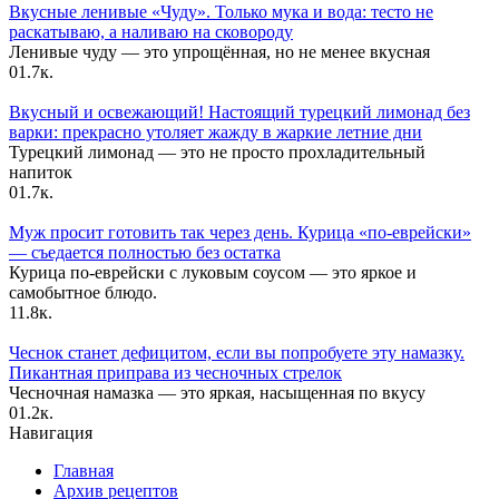
Вкусные ленивые «Чуду». Только мука и вода: тесто не
раскатываю, а наливаю на сковороду
Ленивые чуду — это упрощённая, но не менее вкусная
0
1.7к.
Вкусный и освежающий! Настоящий турецкий лимонад без
варки: прекрасно утоляет жажду в жаркие летние дни
Турецкий лимонад — это не просто прохладительный
напиток
0
1.7к.
Муж просит готовить так через день. Курица «по-еврейски»
— съедается полностью без остатка
Курица по-еврейски с луковым соусом — это яркое и
самобытное блюдо.
1
1.8к.
Чеснок станет дефицитом, если вы попробуете эту намазку.
Пикантная приправа из чесночных стрелок
Чесночная намазка — это яркая, насыщенная по вкусу
0
1.2к.
Навигация
Главная
Архив рецептов