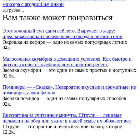
миксера с ягодной начинкой
загрузка...
Вам также может понравиться
Этот холодный суп едим всё лето. Выручает в жару:
идеальный вариант освежающего блюда в летний сезон
Окрошка на кефире — одно из самых популярных летних
0
4к.
Малосольная скумбрия в домашних условиях. Как быстро и
вкусно засолить скумбрию дома: простой рецепт
Засолка скумбрии — это один из самых простых и доступных
0
2.5к.
Помидоры — «Сказка». Невероятно вкусные и ароматные: не
помидоры, а «конфетка»
Засолка помидор — один из самых популярных способов
0
2к.
Вкуснятина за считанные минуты. Штрули — ленивые
пельмени на обед или ужин: в нашей семье их обожают все
Штрули — это простое и очень вкусное блюдо, которое
1
2.2к.