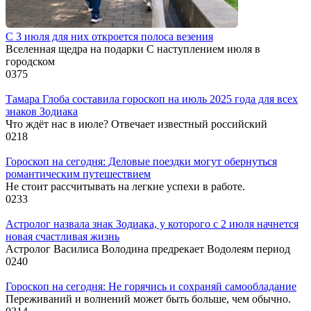
С 3 июля для них откроется полоса везения
Вселенная щедра на подарки С наступлением июля в
городском
0
375
Тамара Глоба составила гороскоп на июль 2025 года для всех
знаков Зодиака
Что ждёт нас в июле? Отвечает известный российский
0
218
Гороскоп на сегодня: Деловые поездки могут обернуться
романтическим путешествием
Не стоит рассчитывать на легкие успехи в работе.
0
233
Астролог назвала знак Зодиака, у которого с 2 июля начнется
новая счастливая жизнь
Астролог Василиса Володина предрекает Водолеям период
0
240
Гороскоп на сегодня: Не горячись и сохраняй самообладание
Переживаний и волнений может быть больше, чем обычно.