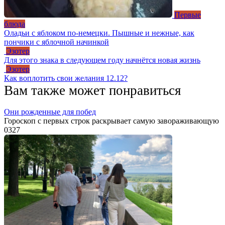
Первые
блюда
Оладьи с яблоком по-немецки. Пышные и нежные, как
пончики с яблочной начинкой
Эзотер
Для этого знака в следующем году начнётся новая жизнь
Эзотер
Как воплотить свои желания 12.12?
Вам также может понравиться
Они рожденные для побед
Гороскоп с первых строк раскрывает самую завораживающую
0
327