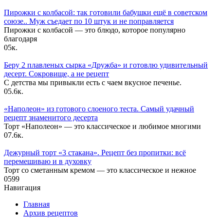
Пирожки с колбасой: так готовили бабушки ещё в советском
союзе.. Муж съедает по 10 штук и не поправляется
Пирожки с колбасой — это блюдо, которое популярно
благодаря
0
5к.
Беру 2 плавленых сырка «Дружба» и готовлю удивительный
десерт. Сокровище, а не рецепт
С детства мы привыкли есть с чаем вкусное печенье.
0
5.6к.
«Наполеон» из готового слоеного теста. Самый удачный
рецепт знаменитого десерта
Торт «Наполеон» — это классическое и любимое многими
0
7.6к.
Дежурный торт «3 стакана». Рецепт без пропитки: всё
перемешиваю и в духовку
Торт со сметанным кремом — это классическое и нежное
0
599
Навигация
Главная
Архив рецептов