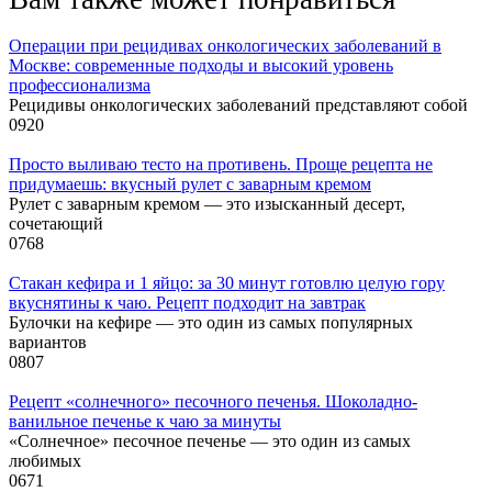
Операции при рецидивах онкологических заболеваний в
Москве: современные подходы и высокий уровень
профессионализма
Рецидивы онкологических заболеваний представляют собой
0
920
Просто выливаю тесто на противень. Проще рецепта не
придумаешь: вкусный рулет с заварным кремом
Рулет с заварным кремом — это изысканный десерт,
сочетающий
0
768
Стакан кефира и 1 яйцо: за 30 минут готовлю целую гору
вкуснятины к чаю. Рецепт подходит на завтрак
Булочки на кефире — это один из самых популярных
вариантов
0
807
Рецепт «солнечного» песочного печенья. Шоколадно-
ванильное печенье к чаю за минуты
«Солнечное» песочное печенье — это один из самых
любимых
0
671