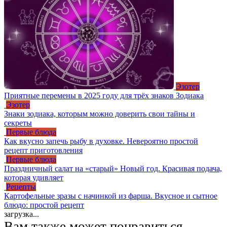
Эзотер
Приятные перемены в 2025 году для трёх знаков Зодиака
Эзотер
Знаки зодиака, которым можно доверить свои тайны и
секреты
Первые блюда
Как вкусно запечь рыбу в духовке. Невероятно простой
рецепт приготовления
Первые блюда
Праздничный салат на «старый» Новый год. Красивая подача,
которая удивляет
Рецепты
Картофельные зразы с начинкой из фарша. Вкусное и сытное
блюдо: простой рецепт
загрузка...
Вам также может понравиться