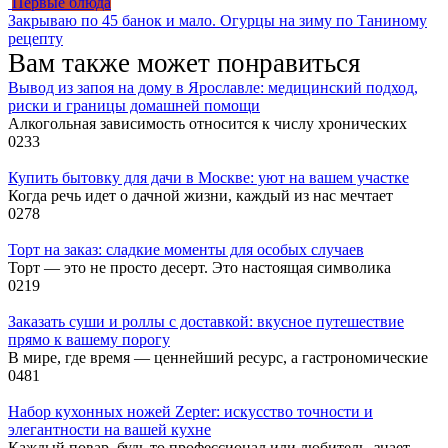
Первые блюда
Закрываю по 45 банок и мало. Огурцы на зиму по Таниному
рецепту
Вам также может понравиться
Вывод из запоя на дому в Ярославле: медицинский подход,
риски и границы домашней помощи
Алкогольная зависимость относится к числу хронических
0
233
Купить бытовку для дачи в Москве: уют на вашем участке
Когда речь идет о дачной жизни, каждый из нас мечтает
0
278
Торт на заказ: сладкие моменты для особых случаев
Торт — это не просто десерт. Это настоящая символика
0
219
Заказать суши и роллы с доставкой: вкусное путешествие
прямо к вашему порогу
В мире, где время — ценнейший ресурс, а гастрономические
0
481
Набор кухонных ножей Zepter: искусство точности и
элегантности на вашей кухне
Каждый повар, будь то профессионал или любитель, знает