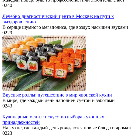
0
240
Лечебно-диагностический центр в Москве: на пути к
выздоровлению
В сердце шумного мегаполиса, где воздух насыщен звуками
0
229
Вкусные роллы: путешествие в мир японской кухни
В мире, где каждый день наполнен суетой и заботами
0
243
Кулинарные мечты: искусство выбора кухонных
принадлежностей
На кухне, где каждый день рождаются новые блюда и ароматы
0
223