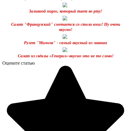
Заливной пирог, который тает во рту!
Салат "Французский" сметается со стола вмиг! Ну очень
вкусно!
Рулет "Мимоза" - самый вкусный из лаваша
Салат из свёклы «Генерал»-вкусно-это не то слово!
Оцените статью