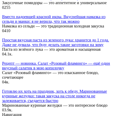
Закусочные помидоры — это аппетитное и универсальное
0
255
Вместо надоевшей красной икры. Вкуснейшая намазка из
сельди и манки: я не верила, что так можно
Намазка из сельди — это традиционная холодная закуска
0
410
Простая вкусная паста из зеленого лука: хранится до 1 года.
Даже не думала, что буду делать такие заготовки на зиму
Паста из зелёного лука — это ароматная и насыщенная
0
4.1к.
Рецепт — новинка. Салат «Розовый фламинго» — ещё один
вкусный салатик в мою копилочку
Салат «Розовый фламинго» — это изысканное блюдо,
сочетающее
0
4к.
Готовлю их хоть на праздник, хоть к обеду. Маринованные
куриные желудки: такая закуска на столе никогда не
залеживается, съедается быстро
Маринованные куриные желудки — это интересное блюдо
0
3.9к.
Навигация