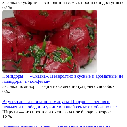
Засолка скумбрии — это один из самых простых и доступных
0
2.5к.
Помидоры — «Сказка». Невероятно вкусные и ароматные: не
помидоры, а «конфетка»
Засолка помидор — один из самых популярных способов
0
2к.
Вкуснятина за считанные минуты. Штрули — ленивые
пельмени на обед или ужин: в нашей семье их обожают все
Штрули — это простое и очень вкусное блюдо, которое
1
2.2к.