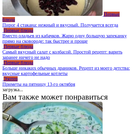
Первые
блюда
Пирог 4 стакана: нежный и вкусный. Получается всегда
Первые блюда
Вместо оладьев из кабачков. Жарю одну большую запеканку
прямо на сковороде: так быстрее и проще
Первые блюда
Самый вкусный салат с колбасой. Простой рецепт: варить
заранее ничего не надо
Первые блюда
Больше никаких обычных драников. Рецепт из моего детства:
вкусные картофельные котлеты
Эзотер
Приметы на пятницу 13-го октября
загрузка...
Вам также может понравиться