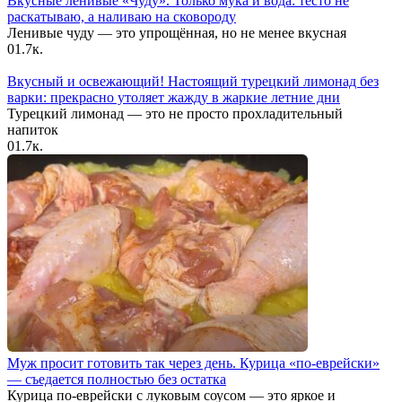
Вкусные ленивые «Чуду». Только мука и вода: тесто не
раскатываю, а наливаю на сковороду
Ленивые чуду — это упрощённая, но не менее вкусная
0
1.7к.
Вкусный и освежающий! Настоящий турецкий лимонад без
варки: прекрасно утоляет жажду в жаркие летние дни
Турецкий лимонад — это не просто прохладительный
напиток
0
1.7к.
Муж просит готовить так через день. Курица «по-еврейски»
— съедается полностью без остатка
Курица по-еврейски с луковым соусом — это яркое и