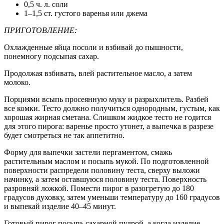
0,5 ч. л. соли
1–1,5 ст. густого варенья или джема
ПРИГОТОВЛЕНИЕ:
Охлажденные яйца посоли и взбивай до пышности,
понемногу подсыпая сахар.
Продолжая взбивать, влей растительное масло, а затем
молоко.
Порциями всыпь просеянную муку и разрыхлитель. Разбей
все комки. Тесто должно получиться однородным, густым, как
хорошая жирная сметана. Слишком жидкое тесто не годится
для этого пирога: варенье просто утонет, а выпечка в разрезе
будет смотреться не так аппетитно.
Форму для выпечки застели пергаментом, смажь
растительным маслом и посыпь мукой. По подготовленной
поверхности распредели половину теста, сверху выложи
начинку, а затем оставшуюся половину теста. Поверхность
разровняй ложкой. Помести пирог в разогретую до 180
градусов духовку, затем уменьши температуру до 160 градусов
и выпекай изделие 40–45 минут.
Готовый пирог посыпь сахарной пудрой, а когда изделие