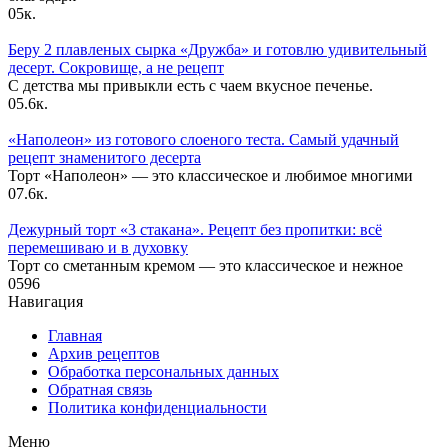
0
5к.
Беру 2 плавленых сырка «Дружба» и готовлю удивительный
десерт. Сокровище, а не рецепт
С детства мы привыкли есть с чаем вкусное печенье.
0
5.6к.
«Наполеон» из готового слоеного теста. Самый удачный
рецепт знаменитого десерта
Торт «Наполеон» — это классическое и любимое многими
0
7.6к.
Дежурный торт «3 стакана». Рецепт без пропитки: всё
перемешиваю и в духовку
Торт со сметанным кремом — это классическое и нежное
0
596
Навигация
Главная
Архив рецептов
Обработка персональных данных
Обратная связь
Политика конфиденциальности
Меню