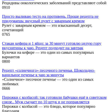
Рецидивы онкологических заболеваний представляют собой
0
910
Просто выливаю тесто на противень. Проще рецепта не
придумаешь: вкусный рулет с заварным кремом
Рулет с заварным кремом — это изысканный десерт,
сочетающий
0
765
Стакан кефира и 1 яйцо: за 30 минут готовлю целую гору
вкуснятины к чаю. Рецепт подходит на завтрак
Булочки на кефире — это один из самых популярных
вариантов
0
800
Рецепт «солнечного» песочного печенья. Шоколадно-
ванильное печенье к чаю за минуты
«Солнечное» песочное печенье — это один из самых
любимых
0
666
Пирожки с колбасой: так готовили бабушки ещё в советском
союзе.. Муж съедает по 10 штук и не поправляется
Пирожки с колбасой — это блюдо, которое популярно
благодаря