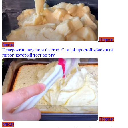
Первые
блюда
Невероятно вкусно и быстро. Самый простой яблочный
пирог, который тает во рту
Первые
блюда