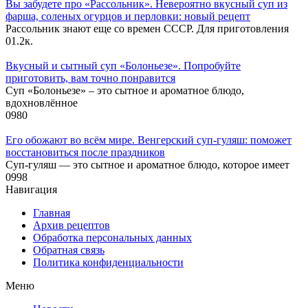
Вы забудете про «Рассольник». Невероятно вкусный суп из
фарша, соленых огурцов и перловки: новый рецепт
Рассольник знают еще со времен СССР. Для приготовления
0
1.2к.
Вкусный и сытный cуп «Болоньезе». Попробуйте
приготовить, вам точно понравится
Суп «Болоньезе» – это сытное и ароматное блюдо,
вдохновлённое
0
980
Его обожают во всём мире. Венгерский суп-гуляш: поможет
восстановиться после праздников
Суп-гуляш — это сытное и ароматное блюдо, которое имеет
0
998
Навигация
Главная
Архив рецептов
Обработка персональных данных
Обратная связь
Политика конфиденциальности
Меню