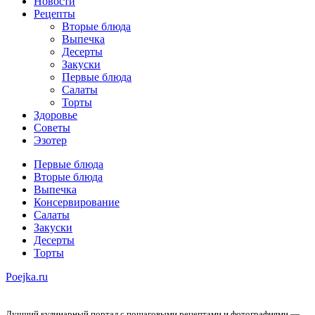
Новости
Рецепты
Вторые блюда
Выпечка
Десерты
Закуски
Первые блюда
Салаты
Торты
Здоровье
Советы
Эзотер
Первые блюда
Вторые блюда
Выпечка
Консервирование
Салаты
Закуски
Десерты
Торты
Poejka.ru
Лучший кулинарный портал с пошаговыми рецептами и фотографиями —