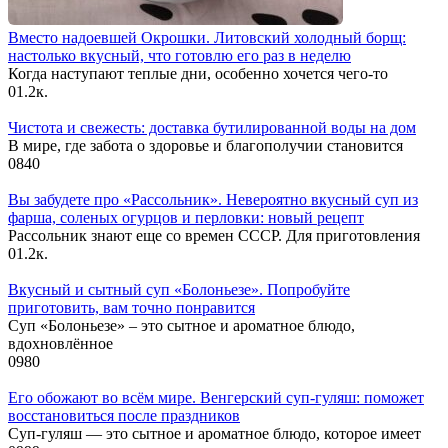
Вместо надоевшей Окрошки. Литовский холодный борщ:
настолько вкусный, что готовлю его раз в неделю
Когда наступают теплые дни, особенно хочется чего-то
0
1.2к.
Чистота и свежесть: доставка бутилированной воды на дом
В мире, где забота о здоровье и благополучии становится
0
840
Вы забудете про «Рассольник». Невероятно вкусный суп из
фарша, соленых огурцов и перловки: новый рецепт
Рассольник знают еще со времен СССР. Для приготовления
0
1.2к.
Вкусный и сытный cуп «Болоньезе». Попробуйте
приготовить, вам точно понравится
Суп «Болоньезе» – это сытное и ароматное блюдо,
вдохновлённое
0
980
Его обожают во всём мире. Венгерский суп-гуляш: поможет
восстановиться после праздников
Суп-гуляш — это сытное и ароматное блюдо, которое имеет