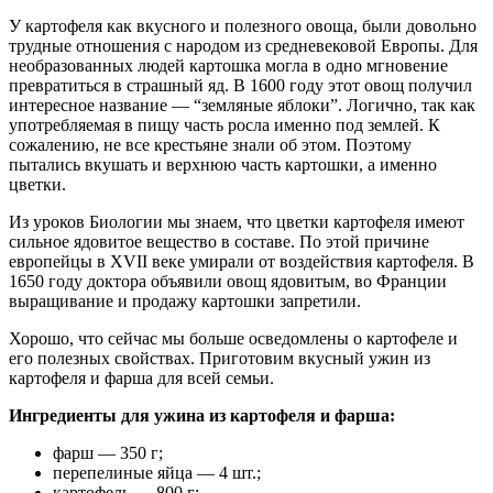
У картофеля как вкусного и полезного овоща, были довольно
трудные отношения с народом из средневековой Европы. Для
необразованных людей картошка могла в одно мгновение
превратиться в страшный яд. В 1600 году этот овощ получил
интересное название — “земляные яблоки”. Логично, так как
употребляемая в пищу часть росла именно под землей. К
сожалению, не все крестьяне знали об этом. Поэтому
пытались вкушать и верхнюю часть картошки, а именно
цветки.
Из уроков Биологии мы знаем, что цветки картофеля имеют
сильное ядовитое вещество в составе. По этой причине
европейцы в XVII веке умирали от воздействия картофеля. В
1650 году доктора объявили овощ ядовитым, во Франции
выращивание и продажу картошки запретили.
Хорошо, что сейчас мы больше осведомлены о картофеле и
его полезных свойствах. Приготовим вкусный ужин из
картофеля и фарша для всей семьи.
Ингредиенты для ужина из картофеля и фарша:
фарш — 350 г;
перепелиные яйца — 4 шт.;
картофель — 800 г;