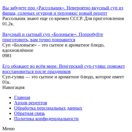
Вы забудете про «Рассольник». Невероятно вкусный суп из
фарша, соленых огурцов и перловки: новый рецепт
Рассольник знают еще со времен СССР. Для приготовления
0
1.2к.
Вкусный и сытный cуп «Болоньезе». Попробуйте
приготовить, вам точно понравится
Суп «Болоньезе» – это сытное и ароматное блюдо,
вдохновлённое
0
981
Его обожают во всём мире. Венгерский суп-гуляш: поможет
восстановиться после праздников
Суп-гуляш — это сытное и ароматное блюдо, которое имеет
0
1к.
Навигация
Главная
Архив рецептов
Обработка персональных данных
Обратная связь
Политика конфиденциальности
Меню