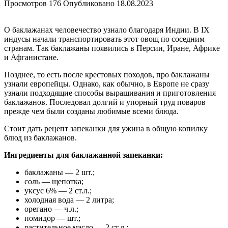
Просмотров
176
Опубликовано
18.08.2023
О баклажанах человечество узнало благодаря Индии. В IX
индусы начали транспортировать этот овощ по соседним
странам. Так баклажаны появились в Персии, Иране, Африке
и Афганистане.
Позднее, то есть после крестовых походов, про баклажаны
узнали европейцы. Однако, как обычно, в Европе не сразу
узнали подходящие способы выращивания и приготовления
баклажанов. Последовал долгий и упорный труд поваров
прежде чем были созданы любимые всеми блюда.
Стоит дать рецепт запеканки для ужина в общую копилку
блюд из баклажанов.
Ингредиенты для баклажанной запеканки:
баклажаны — 2 шт.;
соль — щепотка;
уксус 6% — 2 ст.л.;
холодная вода — 2 литра;
орегано — ч.л.;
помидор — шт.;
растительное масло — 2 ст.л.;