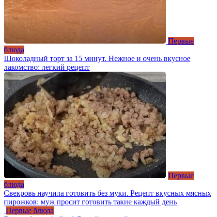
Первые
блюда
Шоколадный торт за 15 минут. Нежное и очень вкусное
лакомство: легкий рецепт
Первые
блюда
Свекровь научила готовить без муки. Рецепт вкусных мясных
пирожков: муж просит готовить такие каждый день
Первые блюда