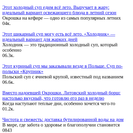
Этот холодный суп едим всё лето. Выручает в жару:
идеальный вариант освежающего блюда в летний сезон
Окрошка на кефире — одно из самых популярных летних
0
4к.
Этот шикарный суп могу есть всё лето. «Холодник» —
идеальный вариант для жарких дней
Холодник — это традиционный холодный суп, который
особенно
0
6.3к.
Этот куриный суп мы заказывали везде в Польше. Суп по-
польски «Крупник»
Польский суп с ячневой крупой, известный под названием
0
6.6к.
Вместо надоевшей Окрошки. Литовский холодный борщ:
настолько вкусный, что готовлю его раз в неделю
Когда наступают теплые дни, особенно хочется чего-то
0
1.2к.
Чистота и свежесть: доставка бутилированной воды на дом
В мире, где забота о здоровье и благополучии становится
0
843