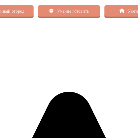
йный огород
Умение готовить
Уютн