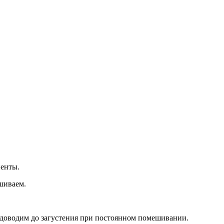
ненты.
шиваем.
е доводим до загустения при постоянном помешивании.