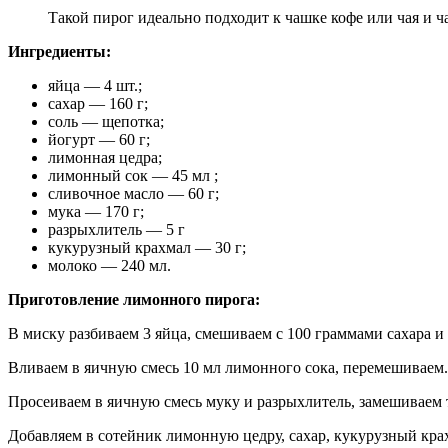
Такой пирог идеально подходит к чашке кофе или чая и ча
Ингредиенты:
яйца — 4 шт.;
сахар — 160 г;
соль — щепотка;
йогурт — 60 г;
лимонная цедра;
лимонный сок — 45 мл ;
сливочное масло — 60 г;
мука — 170 г;
разрыхлитель — 5 г
кукурузный крахмал — 30 г;
молоко — 240 мл.
Приготовление лимонного пирога:
В миску разбиваем 3 яйца, смешиваем с 100 граммами сахара 
Вливаем в яичную смесь 10 мл лимонного сока, перемешиваем.
Просеиваем в яичную смесь муку и разрыхлитель, замешиваем 
Добавляем в сотейник лимонную цедру, сахар, кукурузный кра