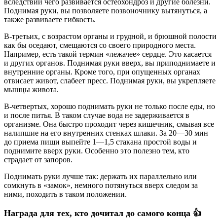
вследствии чего развивается остеохондроз и другие болезни.
Поднимая руки, вы позволяете позвоночнику вытянуться, а
также развиваете гибкость.
В-третьих, с возрастом органы и грудной, и брюшной полости
как бы оседают, смещаются со своего природного места.
Например, есть такой термин «лежачее» сердце. Это касается
и других органов. Поднимая руки вверх, вы приподнимаете и
внутренние органы. Кроме того, при опущенных органах
отвисает живот, слабеет пресс. Поднимая руки, вы укрепляете
мышцы живота.
В-четвертых, хорошо поднимать руки не только после еды, но
и после питья. В таком случае вода не задерживается в
организме. Она быстро проходит через кишечник, смывая все
налипшие на его внутренних стенках шлаки. За 20—30 мин
до приема пищи выпейте 1—1,5 стакана простой воды и
поднимите вверх руки. Особенно это полезно тем, кто
страдает от запоров.
Поднимать руки лучше так: держать их параллельно или
сомкнуть в «замок», немного потянуться вверх следом за
ними, походить в таком положении.
Награда для тех, кто дочитал до самого конца 👍