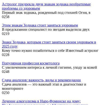
Астролог предрекла двум знакам зодиака необратимые
проблемы со здоровьем
Первый знак зодиака, рожденный под стихией Огня, в
0
258
Этим знакам Зодиака стоит заняться здоровьем
В предсказании специалист по звездам выделила двух
0
219
Знаки Зодиака, которым стоит заняться своим здоровьем в
2025 году
Кому точно нужно позаботиться о себе Известный астролог
0
228
Популярная профессия косметолога
С увеличением интереса к личной гигиене, уходу за кожей
0
248
Сдача анализов: важность, виды и рекомендации
Сдача анализов — это важный этап в диагностике и
мониторинге
0
250
Лечение алкоголизма в Наро-Фоминске на дому: