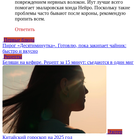
повреждением нервных волокон. Иут лучше всего
помогает эваларовская хонда Нейро. Поскольку такие
проблемы часто бывают после короны, рекомендую
пропить всем.
Ответить
Первые блюда
Пирог «Десятиминутка». Готовлю, пока закипает чайник:
быстро и вкусно
Рецепты
Беляши на кефире. Рецепт за 15 минут: съедаются в один миг
Эзотер
Китайский гороскоп на 2025 год