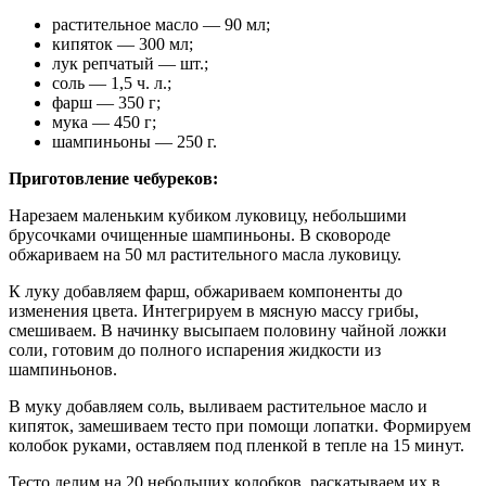
растительное масло — 90 мл;
кипяток — 300 мл;
лук репчатый — шт.;
соль — 1,5 ч. л.;
фарш — 350 г;
мука — 450 г;
шампиньоны — 250 г.
Приготовление чебуреков:
Нарезаем маленьким кубиком луковицу, небольшими
брусочками очищенные шампиньоны. В сковороде
обжариваем на 50 мл растительного масла луковицу.
К луку добавляем фарш, обжариваем компоненты до
изменения цвета. Интегрируем в мясную массу грибы,
смешиваем. В начинку высыпаем половину чайной ложки
соли, готовим до полного испарения жидкости из
шампиньонов.
В муку добавляем соль, выливаем растительное масло и
кипяток, замешиваем тесто при помощи лопатки. Формируем
колобок руками, оставляем под пленкой в тепле на 15 минут.
Тесто делим на 20 небольших колобков, раскатываем их в