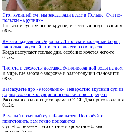
Этот куриный суп мы заказывали везде в Польше. Суп по-
польски «Крупник»
Польский суп с ячневой крупой, известный под названием
0
6.6к.
Вместо надоевшей Окрошки. Литовский холодный борщ:
настолько вкусный, что готовлю его раз в неделю
Когда наступают теплые дни, особенно хочется чего-то
0
1.2к.
Чистота и свежесть: доставка бутилированной воды на дом
В мире, где забота о здоровье и благополучии становится
0
838
Вы забудете про «Рассольник». Невероятно вкусный суп из
фарша, соленых огурцов и перловки: новый рецепт
Рассольник знают еще со времен СССР. Для приготовления
0
1.2к.
Вкусный и сытный cуп «Болоньезе». Попробуйте
приготовить, вам точно понравится
Суп «Болоньезе» – это сытное и ароматное блюдо,
вдохновлённое