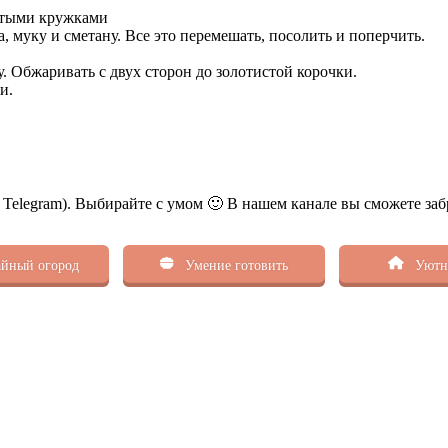
лстыми кружками
а, муку и сметану. Все это перемешать, посолить и поперчить.
. Обжаривать с двух сторон до золотистой корочки.
и.
ь Telegram). Выбирайте с умом 🙂 В нашем канале вы сможете заб
йный огород
Умение готовить
Уютн